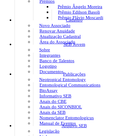
Prêmios
Prêmio Ângelo Moreira
Prêmio Edilson Basoli
Prêmio Flávio Moscardi
Cadastro
Novo Associado
Renovar Anuidade
Atualização Cadastral
Área do Associado
SEB Jovem
Sobre
Integrantes
Banco de Talentos
Logotipo
Documentos
Publicações
Neotropical Entomology
Entomological Communications
BioAssay
Informativo SEB
Anais do CBE
Anais do SICONBIOL
Anais da SEB
Nomenclator Entomologicus
Manual de Eventos
Arquivo SEB
Legislação