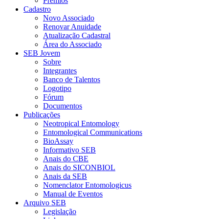
Prêmios
Cadastro
Novo Associado
Renovar Anuidade
Atualização Cadastral
Área do Associado
SEB Jovem
Sobre
Integrantes
Banco de Talentos
Logotipo
Fórum
Documentos
Publicações
Neotropical Entomology
Entomological Communications
BioAssay
Informativo SEB
Anais do CBE
Anais do SICONBIOL
Anais da SEB
Nomenclator Entomologicus
Manual de Eventos
Arquivo SEB
Legislação