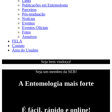
Links
Publicações em Entomologia
Parceiros
Pós-graduação
Notícias
Eventos
Eventos Oficiais
Fotos
Arquivos
FELA
Contato
Área do Usuário
Seja bem vindo(a)!
Seja um membro da SEB!
A Entomologia mais forte
É fácil, rápido e online!