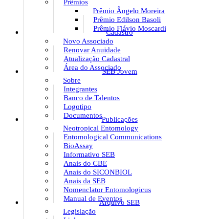
Prêmios
Prêmio Ângelo Moreira
Prêmio Edilson Basoli
Prêmio Flávio Moscardi
Cadastro
Novo Associado
Renovar Anuidade
Atualização Cadastral
Área do Associado
SEB Jovem
Sobre
Integrantes
Banco de Talentos
Logotipo
Documentos
Publicações
Neotropical Entomology
Entomological Communications
BioAssay
Informativo SEB
Anais do CBE
Anais do SICONBIOL
Anais da SEB
Nomenclator Entomologicus
Manual de Eventos
Arquivo SEB
Legislação