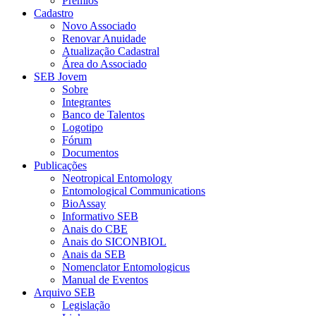
Prêmios
Cadastro
Novo Associado
Renovar Anuidade
Atualização Cadastral
Área do Associado
SEB Jovem
Sobre
Integrantes
Banco de Talentos
Logotipo
Fórum
Documentos
Publicações
Neotropical Entomology
Entomological Communications
BioAssay
Informativo SEB
Anais do CBE
Anais do SICONBIOL
Anais da SEB
Nomenclator Entomologicus
Manual de Eventos
Arquivo SEB
Legislação