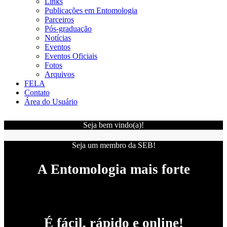
Links
Publicações em Entomologia
Parceiros
Pós-graduação
Notícias
Eventos
Eventos Oficiais
Fotos
Arquivos
FELA
Contato
Área do Usuário
Seja bem vindo(a)!
Seja um membro da SEB!
A Entomologia mais forte
É fácil, rápido e online!