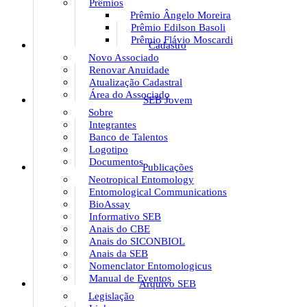
Prêmios
Prêmio Ângelo Moreira
Prêmio Edilson Basoli
Prêmio Flávio Moscardi
Cadastro
Novo Associado
Renovar Anuidade
Atualização Cadastral
Área do Associado
SEB Jovem
Sobre
Integrantes
Banco de Talentos
Logotipo
Documentos
Publicações
Neotropical Entomology
Entomological Communications
BioAssay
Informativo SEB
Anais do CBE
Anais do SICONBIOL
Anais da SEB
Nomenclator Entomologicus
Manual de Eventos
Arquivo SEB
Legislação