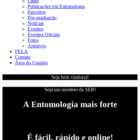
Links
Publicações em Entomologia
Parceiros
Pós-graduação
Notícias
Eventos
Eventos Oficiais
Fotos
Arquivos
FELA
Contato
Área do Usuário
Seja bem vindo(a)!
Seja um membro da SEB!
A Entomologia mais forte
É fácil, rápido e online!