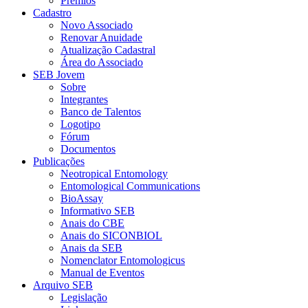
Prêmios
Cadastro
Novo Associado
Renovar Anuidade
Atualização Cadastral
Área do Associado
SEB Jovem
Sobre
Integrantes
Banco de Talentos
Logotipo
Fórum
Documentos
Publicações
Neotropical Entomology
Entomological Communications
BioAssay
Informativo SEB
Anais do CBE
Anais do SICONBIOL
Anais da SEB
Nomenclator Entomologicus
Manual de Eventos
Arquivo SEB
Legislação