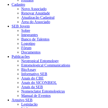
Prêmios
Cadastro
Novo Associado
Renovar Anuidade
Atualização Cadastral
Área do Associado
SEB Jovem
Sobre
Integrantes
Banco de Talentos
Logotipo
Fórum
Documentos
Publicações
Neotropical Entomology
Entomological Communications
BioAssay
Informativo SEB
Anais do CBE
Anais do SICONBIOL
Anais da SEB
Nomenclator Entomologicus
Manual de Eventos
Arquivo SEB
Legislação