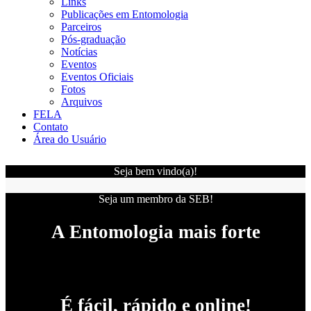
Links
Publicações em Entomologia
Parceiros
Pós-graduação
Notícias
Eventos
Eventos Oficiais
Fotos
Arquivos
FELA
Contato
Área do Usuário
Seja bem vindo(a)!
Seja um membro da SEB!
A Entomologia mais forte
É fácil, rápido e online!