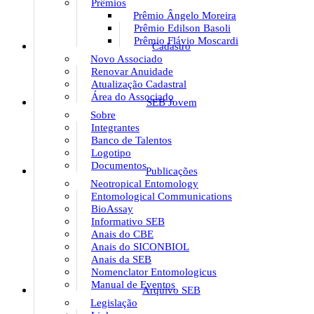
Prêmios
Prêmio Ângelo Moreira
Prêmio Edilson Basoli
Prêmio Flávio Moscardi
Cadastro
Novo Associado
Renovar Anuidade
Atualização Cadastral
Área do Associado
SEB Jovem
Sobre
Integrantes
Banco de Talentos
Logotipo
Documentos
Publicações
Neotropical Entomology
Entomological Communications
BioAssay
Informativo SEB
Anais do CBE
Anais do SICONBIOL
Anais da SEB
Nomenclator Entomologicus
Manual de Eventos
Arquivo SEB
Legislação