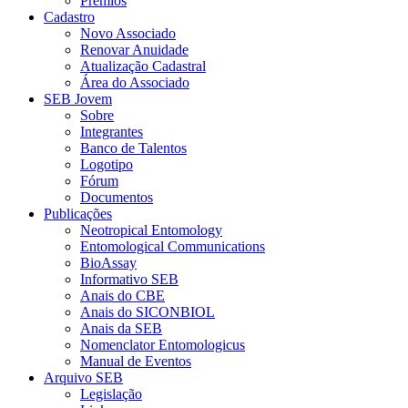
Prêmios
Cadastro
Novo Associado
Renovar Anuidade
Atualização Cadastral
Área do Associado
SEB Jovem
Sobre
Integrantes
Banco de Talentos
Logotipo
Fórum
Documentos
Publicações
Neotropical Entomology
Entomological Communications
BioAssay
Informativo SEB
Anais do CBE
Anais do SICONBIOL
Anais da SEB
Nomenclator Entomologicus
Manual de Eventos
Arquivo SEB
Legislação