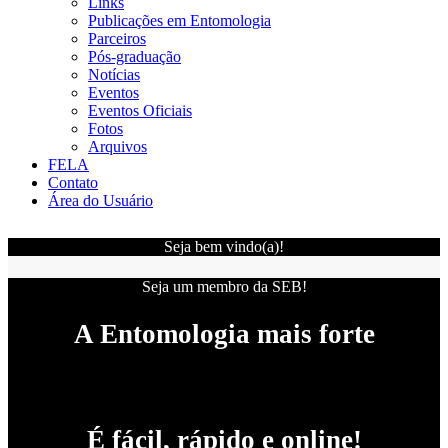
Links
Publicações em Entomologia
Parceiros
Pós-graduação
Notícias
Eventos
Eventos Oficiais
Fotos
Arquivos
FELA
Contato
Área do Usuário
Seja bem vindo(a)!
Seja um membro da SEB!
A Entomologia mais forte
É fácil, rápido e online!