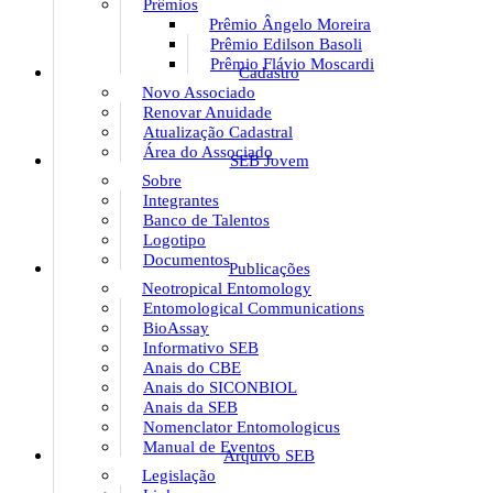
Prêmios
Prêmio Ângelo Moreira
Prêmio Edilson Basoli
Prêmio Flávio Moscardi
Cadastro
Novo Associado
Renovar Anuidade
Atualização Cadastral
Área do Associado
SEB Jovem
Sobre
Integrantes
Banco de Talentos
Logotipo
Documentos
Publicações
Neotropical Entomology
Entomological Communications
BioAssay
Informativo SEB
Anais do CBE
Anais do SICONBIOL
Anais da SEB
Nomenclator Entomologicus
Manual de Eventos
Arquivo SEB
Legislação