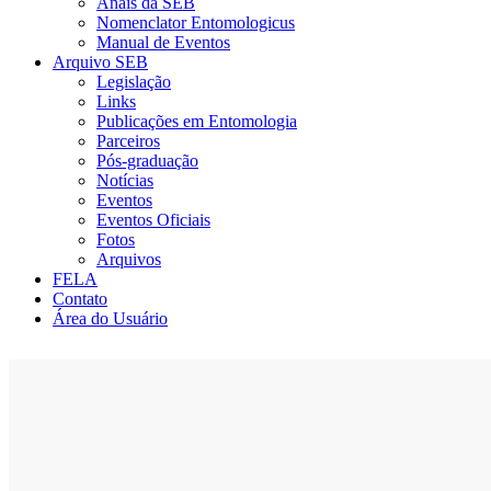
Anais da SEB
Nomenclator Entomologicus
Manual de Eventos
Arquivo SEB
Legislação
Links
Publicações em Entomologia
Parceiros
Pós-graduação
Notícias
Eventos
Eventos Oficiais
Fotos
Arquivos
FELA
Contato
Área do Usuário