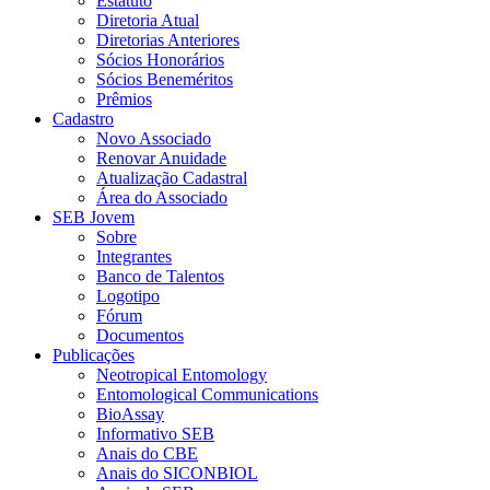
Estatuto
Diretoria Atual
Diretorias Anteriores
Sócios Honorários
Sócios Beneméritos
Prêmios
Cadastro
Novo Associado
Renovar Anuidade
Atualização Cadastral
Área do Associado
SEB Jovem
Sobre
Integrantes
Banco de Talentos
Logotipo
Fórum
Documentos
Publicações
Neotropical Entomology
Entomological Communications
BioAssay
Informativo SEB
Anais do CBE
Anais do SICONBIOL