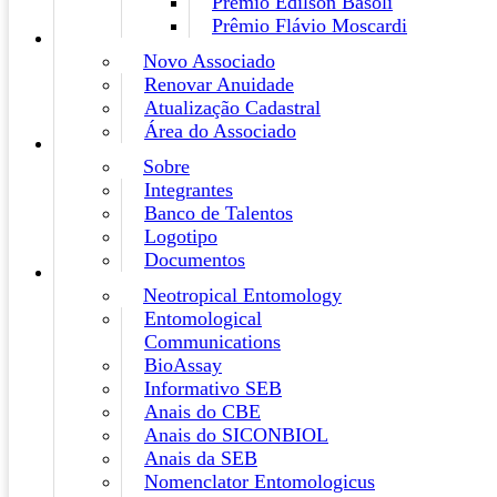
Prêmio Edilson Basoli
Prêmio Flávio Moscardi
Novo Associado
Renovar Anuidade
Atualização Cadastral
Área do Associado
Sobre
Integrantes
Banco de Talentos
Logotipo
Documentos
Neotropical Entomology
Entomological
Communications
BioAssay
Informativo SEB
Anais do CBE
Anais do SICONBIOL
Anais da SEB
Nomenclator Entomologicus