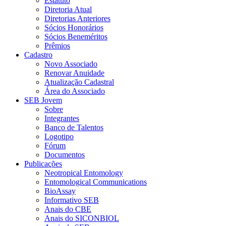
Estatuto
Diretoria Atual
Diretorias Anteriores
Sócios Honorários
Sócios Beneméritos
Prêmios
Cadastro
Novo Associado
Renovar Anuidade
Atualização Cadastral
Área do Associado
SEB Jovem
Sobre
Integrantes
Banco de Talentos
Logotipo
Fórum
Documentos
Publicações
Neotropical Entomology
Entomological Communications
BioAssay
Informativo SEB
Anais do CBE
Anais do SICONBIOL