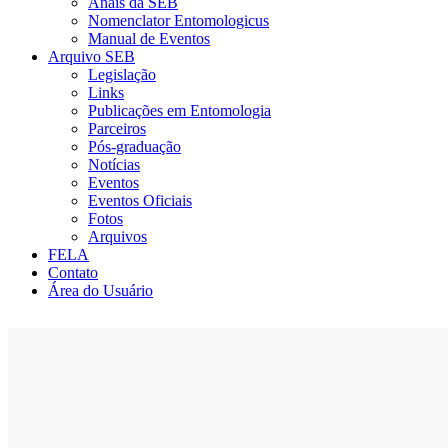
Anais da SEB
Nomenclator Entomologicus
Manual de Eventos
Arquivo SEB
Legislação
Links
Publicações em Entomologia
Parceiros
Pós-graduação
Notícias
Eventos
Eventos Oficiais
Fotos
Arquivos
FELA
Contato
Área do Usuário