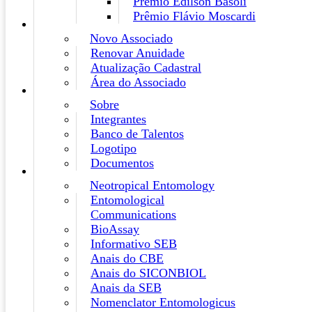
Prêmio Edilson Basoli
Prêmio Flávio Moscardi
Novo Associado
Renovar Anuidade
Atualização Cadastral
Área do Associado
Sobre
Integrantes
Banco de Talentos
Logotipo
Documentos
Neotropical Entomology
Entomological
Communications
BioAssay
Informativo SEB
Anais do CBE
Anais do SICONBIOL
Anais da SEB
Nomenclator Entomologicus