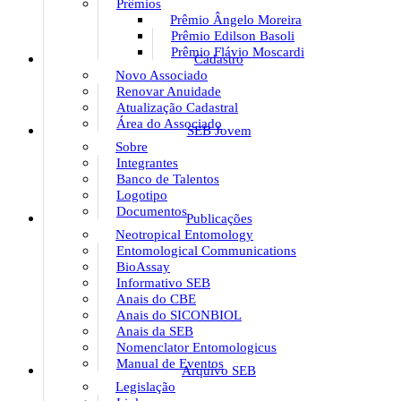
Prêmios
Prêmio Ângelo Moreira
Prêmio Edilson Basoli
Prêmio Flávio Moscardi
Cadastro
Novo Associado
Renovar Anuidade
Atualização Cadastral
Área do Associado
SEB Jovem
Sobre
Integrantes
Banco de Talentos
Logotipo
Documentos
Publicações
Neotropical Entomology
Entomological Communications
BioAssay
Informativo SEB
Anais do CBE
Anais do SICONBIOL
Anais da SEB
Nomenclator Entomologicus
Manual de Eventos
Arquivo SEB
Legislação