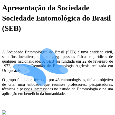
Apresentação da Sociedade
Sociedade Entomológica do Brasil
(SEB)
A Sociedade Entomológica do Brasil (SEB) é uma entidade civil,
sem fins lucrativos, que congrega pessoas físicas e jurídicas de
qualquer nacionalidade. A SEB foi fundada em 22 de fevereiro de
1972, durante a Reunião de Entomologia Agrícola realizada em
Uruçuca, Bahia.
O grupo fundador, formado por 43 entomologistas, tinha o objetivo
de criar uma entidade que reunisse professores, pesquisadores,
técnicos e pessoas interessadas no estudo da Entomologia e na sua
aplicação em benefício da humanidade.