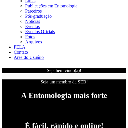
Links
Publicações em Entomologia
Parceiros
Pós-graduação
Notícias
Eventos
Eventos Oficiais
Fotos
Arquivos
FELA
Contato
Área do Usuário
Seja bem vindo(a)!
Seja um membro da SEB!
A Entomologia mais forte
É fácil, rápido e online!