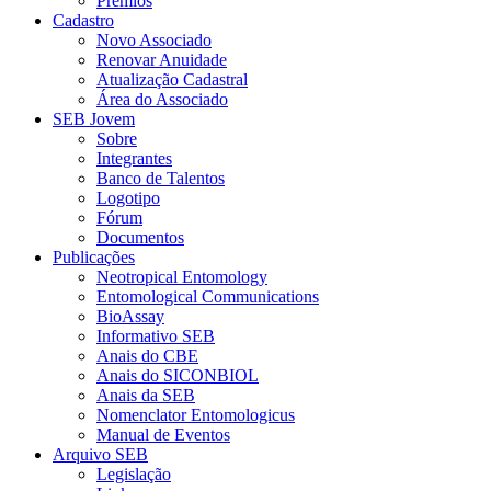
Prêmios
Cadastro
Novo Associado
Renovar Anuidade
Atualização Cadastral
Área do Associado
SEB Jovem
Sobre
Integrantes
Banco de Talentos
Logotipo
Fórum
Documentos
Publicações
Neotropical Entomology
Entomological Communications
BioAssay
Informativo SEB
Anais do CBE
Anais do SICONBIOL
Anais da SEB
Nomenclator Entomologicus
Manual de Eventos
Arquivo SEB
Legislação