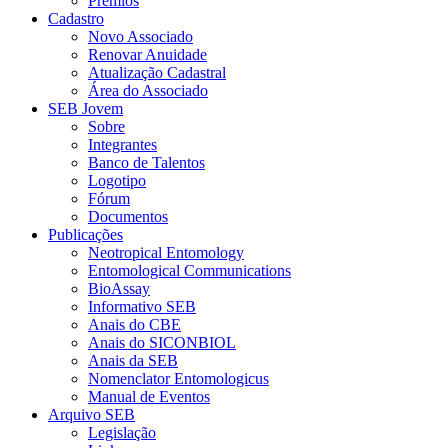
Prêmios
Cadastro
Novo Associado
Renovar Anuidade
Atualização Cadastral
Área do Associado
SEB Jovem
Sobre
Integrantes
Banco de Talentos
Logotipo
Fórum
Documentos
Publicações
Neotropical Entomology
Entomological Communications
BioAssay
Informativo SEB
Anais do CBE
Anais do SICONBIOL
Anais da SEB
Nomenclator Entomologicus
Manual de Eventos
Arquivo SEB
Legislação