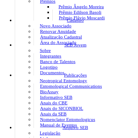
Prêmios
Prêmio Ângelo Moreira
Prêmio Edilson Basoli
Prêmio Flávio Moscardi
Cadastro
Novo Associado
Renovar Anuidade
Atualização Cadastral
Área do Associado
SEB Jovem
Sobre
Integrantes
Banco de Talentos
Logotipo
Documentos
Publicações
Neotropical Entomology
Entomological Communications
BioAssay
Informativo SEB
Anais do CBE
Anais do SICONBIOL
Anais da SEB
Nomenclator Entomologicus
Manual de Eventos
Arquivo SEB
Legislação