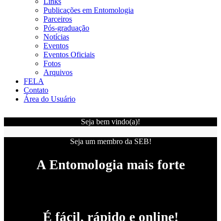
Links
Publicações em Entomologia
Parceiros
Pós-graduação
Notícias
Eventos
Eventos Oficiais
Fotos
Arquivos
FELA
Contato
Área do Usuário
Seja bem vindo(a)!
Seja um membro da SEB!
A Entomologia mais forte
É fácil, rápido e online!