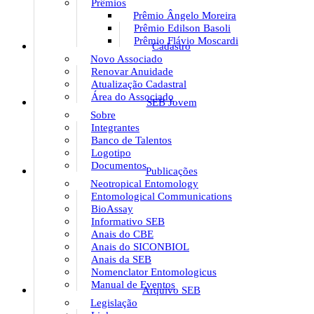
Prêmios
Prêmio Ângelo Moreira
Prêmio Edilson Basoli
Prêmio Flávio Moscardi
Cadastro
Novo Associado
Renovar Anuidade
Atualização Cadastral
Área do Associado
SEB Jovem
Sobre
Integrantes
Banco de Talentos
Logotipo
Documentos
Publicações
Neotropical Entomology
Entomological Communications
BioAssay
Informativo SEB
Anais do CBE
Anais do SICONBIOL
Anais da SEB
Nomenclator Entomologicus
Manual de Eventos
Arquivo SEB
Legislação