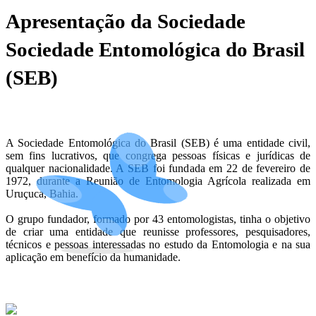
Apresentação da Sociedade
Sociedade Entomológica do Brasil
(SEB)
A Sociedade Entomológica do Brasil (SEB) é uma entidade civil,
sem fins lucrativos, que congrega pessoas físicas e jurídicas de
qualquer nacionalidade. A SEB foi fundada em 22 de fevereiro de
1972, durante a Reunião de Entomologia Agrícola realizada em
Uruçuca, Bahia.
O grupo fundador, formado por 43 entomologistas, tinha o objetivo
de criar uma entidade que reunisse professores, pesquisadores,
técnicos e pessoas interessadas no estudo da Entomologia e na sua
aplicação em benefício da humanidade.