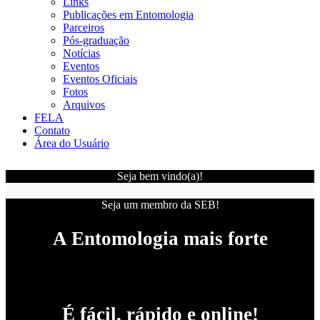
Links
Publicações em Entomologia
Parceiros
Pós-graduação
Notícias
Eventos
Eventos Oficiais
Fotos
Arquivos
FELA
Contato
Área do Usuário
Seja bem vindo(a)!
Seja um membro da SEB!
A Entomologia mais forte
É fácil, rápido e online!