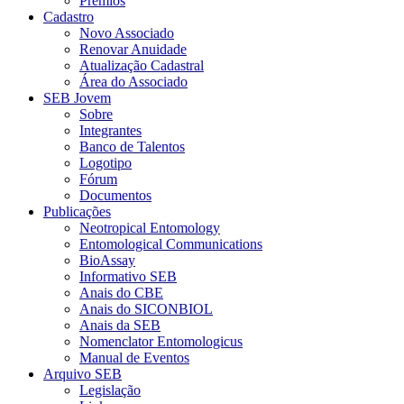
Prêmios
Cadastro
Novo Associado
Renovar Anuidade
Atualização Cadastral
Área do Associado
SEB Jovem
Sobre
Integrantes
Banco de Talentos
Logotipo
Fórum
Documentos
Publicações
Neotropical Entomology
Entomological Communications
BioAssay
Informativo SEB
Anais do CBE
Anais do SICONBIOL
Anais da SEB
Nomenclator Entomologicus
Manual de Eventos
Arquivo SEB
Legislação