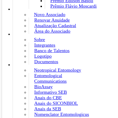
Prêmio Edilson Basoli
Prêmio Flávio Moscardi
Novo Associado
Renovar Anuidade
Atualização Cadastral
Área do Associado
Sobre
Integrantes
Banco de Talentos
Logotipo
Documentos
Neotropical Entomology
Entomological
Communications
BioAssay
Informativo SEB
Anais do CBE
Anais do SICONBIOL
Anais da SEB
Nomenclator Entomologicus