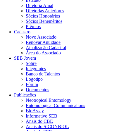
Estatuto
Diretoria Atual
Diretorias Anteriores
Sócios Honorários
Sócios Beneméritos
Prêmios
Cadastro
Novo Associado
Renovar Anuidade
Atualização Cadastral
Área do Associado
SEB Jovem
Sobre
Integrantes
Banco de Talentos
Logotipo
Fórum
Documentos
Publicações
Neotropical Entomology
Entomological Communications
BioAssay
Informativo SEB
Anais do CBE
Anais do SICONBIOL