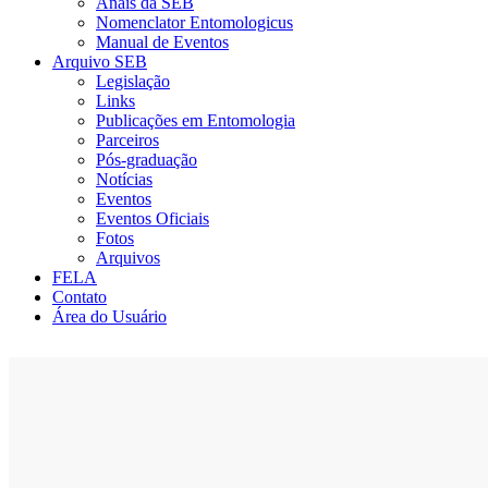
Anais da SEB
Nomenclator Entomologicus
Manual de Eventos
Arquivo SEB
Legislação
Links
Publicações em Entomologia
Parceiros
Pós-graduação
Notícias
Eventos
Eventos Oficiais
Fotos
Arquivos
FELA
Contato
Área do Usuário