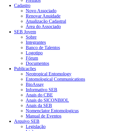
Prêmios
Cadastro
Novo Associado
Renovar Anuidade
Atualização Cadastral
Área do Associado
SEB Jovem
Sobre
Integrantes
Banco de Talentos
Logotipo
Fórum
Documentos
Publicações
Neotropical Entomology
Entomological Communications
BioAssay
Informativo SEB
Anais do CBE
Anais do SICONBIOL
Anais da SEB
Nomenclator Entomologicus
Manual de Eventos
Arquivo SEB
Legislação