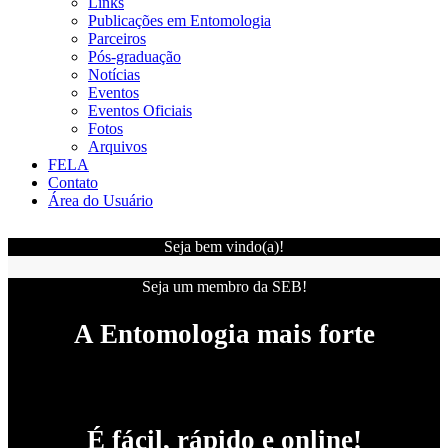
Links
Publicações em Entomologia
Parceiros
Pós-graduação
Notícias
Eventos
Eventos Oficiais
Fotos
Arquivos
FELA
Contato
Área do Usuário
Seja bem vindo(a)!
Seja um membro da SEB!
A Entomologia mais forte
É fácil, rápido e online!