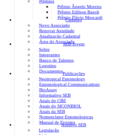
Prêmios
Prêmio Ângelo Moreira
Prêmio Edilson Basoli
Prêmio Flávio Moscardi
Cadastro
Novo Associado
Renovar Anuidade
Atualização Cadastral
Área do Associado
SEB Jovem
Sobre
Integrantes
Banco de Talentos
Logotipo
Documentos
Publicações
Neotropical Entomology
Entomological Communications
BioAssay
Informativo SEB
Anais do CBE
Anais do SICONBIOL
Anais da SEB
Nomenclator Entomologicus
Manual de Eventos
Arquivo SEB
Legislação