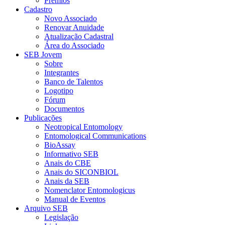
Prêmios
Cadastro
Novo Associado
Renovar Anuidade
Atualização Cadastral
Área do Associado
SEB Jovem
Sobre
Integrantes
Banco de Talentos
Logotipo
Fórum
Documentos
Publicações
Neotropical Entomology
Entomological Communications
BioAssay
Informativo SEB
Anais do CBE
Anais do SICONBIOL
Anais da SEB
Nomenclator Entomologicus
Manual de Eventos
Arquivo SEB
Legislação