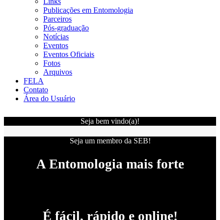
Links
Publicações em Entomologia
Parceiros
Pós-graduação
Notícias
Eventos
Eventos Oficiais
Fotos
Arquivos
FELA
Contato
Área do Usuário
Seja bem vindo(a)!
Seja um membro da SEB!
A Entomologia mais forte
É fácil, rápido e online!