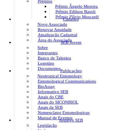
Prêmios
Prêmio Ângelo Moreira
Prêmio Edilson Basoli
Prêmio Flávio Moscardi
Cadastro
Novo Associado
Renovar Anuidade
Atualização Cadastral
Área do Associado
SEB Jovem
Sobre
Integrantes
Banco de Talentos
Logotipo
Documentos
Publicações
Neotropical Entomology
Entomological Communications
BioAssay
Informativo SEB
Anais do CBE
Anais do SICONBIOL
Anais da SEB
Nomenclator Entomologicus
Manual de Eventos
Arquivo SEB
Legislação