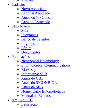
Prêmios
Cadastro
Novo Associado
Renovar Anuidade
Atualização Cadastral
Área do Associado
SEB Jovem
Sobre
Integrantes
Banco de Talentos
Logotipo
Fórum
Documentos
Publicações
Neotropical Entomology
Entomological Communications
BioAssay
Informativo SEB
Anais do CBE
Anais do SICONBIOL
Anais da SEB
Nomenclator Entomologicus
Manual de Eventos
Arquivo SEB
Legislação