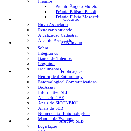
Prêmios
Prêmio Ângelo Moreira
Prêmio Edilson Basoli
Prêmio Flávio Moscardi
Cadastro
Novo Associado
Renovar Anuidade
Atualização Cadastral
Área do Associado
SEB Jovem
Sobre
Integrantes
Banco de Talentos
Logotipo
Documentos
Publicações
Neotropical Entomology
Entomological Communications
BioAssay
Informativo SEB
Anais do CBE
Anais do SICONBIOL
Anais da SEB
Nomenclator Entomologicus
Manual de Eventos
Arquivo SEB
Legislação