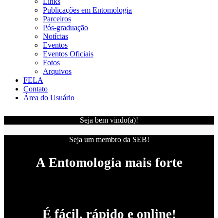
Links
Publicações em Entomologia
Parceiros
Pós-graduação
Notícias
Eventos
Eventos Oficiais
Fotos
Arquivos
FELA
Contato
Área do Usuário
Seja bem vindo(a)!
Seja um membro da SEB!
A Entomologia mais forte
É fácil, rápido e online!