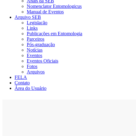
Anais da SEB
Nomenclator Entomologicus
Manual de Eventos
Arquivo SEB
Legislação
Links
Publicações em Entomologia
Parceiros
Pós-graduação
Notícias
Eventos
Eventos Oficiais
Fotos
Arquivos
FELA
Contato
Área do Usuário