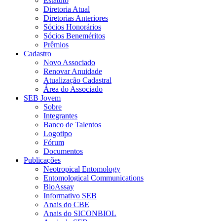
Estatuto
Diretoria Atual
Diretorias Anteriores
Sócios Honorários
Sócios Beneméritos
Prêmios
Cadastro
Novo Associado
Renovar Anuidade
Atualização Cadastral
Área do Associado
SEB Jovem
Sobre
Integrantes
Banco de Talentos
Logotipo
Fórum
Documentos
Publicações
Neotropical Entomology
Entomological Communications
BioAssay
Informativo SEB
Anais do CBE
Anais do SICONBIOL