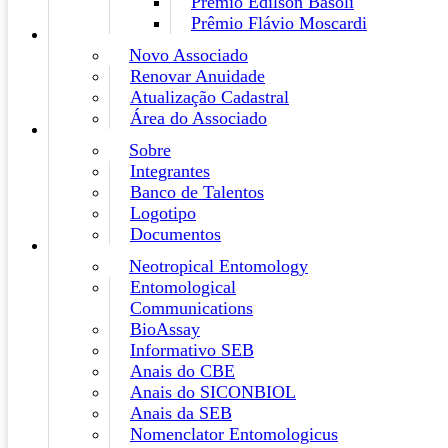
Prêmio Edilson Basoli
Prêmio Flávio Moscardi
Novo Associado
Renovar Anuidade
Atualização Cadastral
Área do Associado
Sobre
Integrantes
Banco de Talentos
Logotipo
Documentos
Neotropical Entomology
Entomological
Communications
BioAssay
Informativo SEB
Anais do CBE
Anais do SICONBIOL
Anais da SEB
Nomenclator Entomologicus