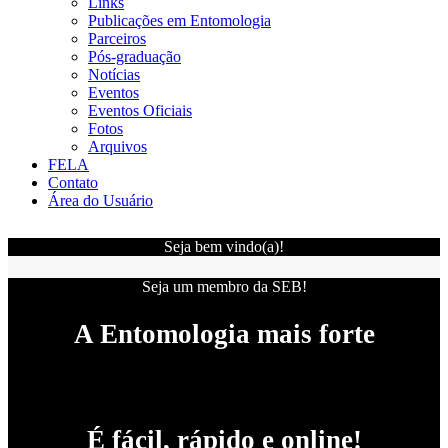
Links
Publicações em Entomologia
Parceiros
Pós-graduação
Notícias
Eventos
Eventos Oficiais
Fotos
Arquivos
FELA
Contato
Área do Usuário
Seja bem vindo(a)!
Seja um membro da SEB!
A Entomologia mais forte
É fácil, rápido e online!