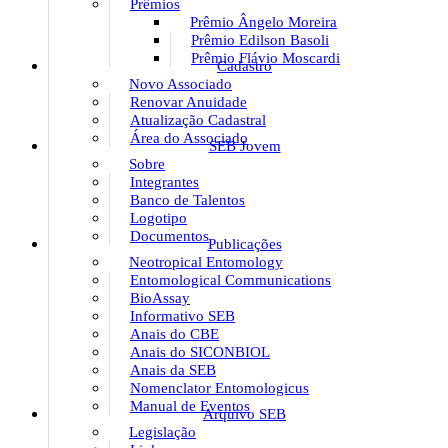
Prêmios
Prêmio Ângelo Moreira
Prêmio Edilson Basoli
Prêmio Flávio Moscardi
Cadastro
Novo Associado
Renovar Anuidade
Atualização Cadastral
Área do Associado
SEB Jovem
Sobre
Integrantes
Banco de Talentos
Logotipo
Documentos
Publicações
Neotropical Entomology
Entomological Communications
BioAssay
Informativo SEB
Anais do CBE
Anais do SICONBIOL
Anais da SEB
Nomenclator Entomologicus
Manual de Eventos
Arquivo SEB
Legislação