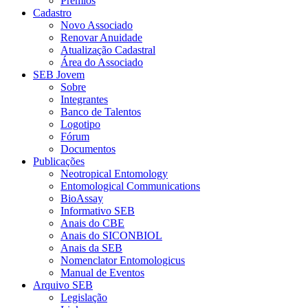
Prêmios
Cadastro
Novo Associado
Renovar Anuidade
Atualização Cadastral
Área do Associado
SEB Jovem
Sobre
Integrantes
Banco de Talentos
Logotipo
Fórum
Documentos
Publicações
Neotropical Entomology
Entomological Communications
BioAssay
Informativo SEB
Anais do CBE
Anais do SICONBIOL
Anais da SEB
Nomenclator Entomologicus
Manual de Eventos
Arquivo SEB
Legislação