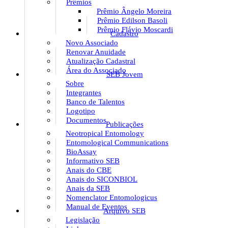
Prêmios
Prêmio Ângelo Moreira
Prêmio Edilson Basoli
Prêmio Flávio Moscardi
Cadastro
Novo Associado
Renovar Anuidade
Atualização Cadastral
Área do Associado
SEB Jovem
Sobre
Integrantes
Banco de Talentos
Logotipo
Documentos
Publicações
Neotropical Entomology
Entomological Communications
BioAssay
Informativo SEB
Anais do CBE
Anais do SICONBIOL
Anais da SEB
Nomenclator Entomologicus
Manual de Eventos
Arquivo SEB
Legislação