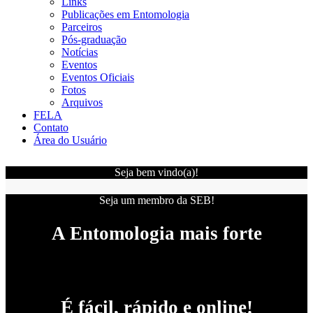
Links
Publicações em Entomologia
Parceiros
Pós-graduação
Notícias
Eventos
Eventos Oficiais
Fotos
Arquivos
FELA
Contato
Área do Usuário
Seja bem vindo(a)!
Seja um membro da SEB!
A Entomologia mais forte
É fácil, rápido e online!