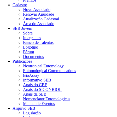
Prêmios
Cadastro
Novo Associado
Renovar Anuidade
Atualização Cadastral
Área do Associado
SEB Jovem
Sobre
Integrantes
Banco de Talentos
Logotipo
Fórum
Documentos
Publicações
Neotropical Entomology
Entomological Communications
BioAssay
Informativo SEB
Anais do CBE
Anais do SICONBIOL
Anais da SEB
Nomenclator Entomologicus
Manual de Eventos
Arquivo SEB
Legislação