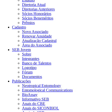
Estatuto
Diretoria Atual
Diretorias Anteriores
Sócios Honorários
Sócios Beneméritos
Prêmios
Cadastro
Novo Associado
Renovar Anuidade
Atualização Cadastral
Área do Associado
SEB Jovem
Sobre
Integrantes
Banco de Talentos
Logotipo
Fórum
Documentos
Publicações
Neotropical Entomology
Entomological Communications
BioAssay
Informativo SEB
Anais do CBE
Anais do SICONBIOL