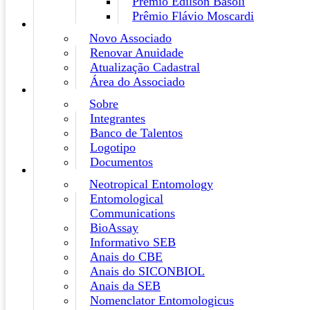
Prêmio Edilson Basoli
Prêmio Flávio Moscardi
Novo Associado
Renovar Anuidade
Atualização Cadastral
Área do Associado
Sobre
Integrantes
Banco de Talentos
Logotipo
Documentos
Neotropical Entomology
Entomological
Communications
BioAssay
Informativo SEB
Anais do CBE
Anais do SICONBIOL
Anais da SEB
Nomenclator Entomologicus