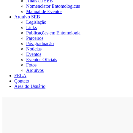
Anais da SEB
Nomenclator Entomologicus
Manual de Eventos
Arquivo SEB
Legislação
Links
Publicações em Entomologia
Parceiros
Pós-graduação
Notícias
Eventos
Eventos Oficiais
Fotos
Arquivos
FELA
Contato
Área do Usuário