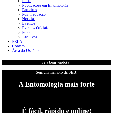
Links
Publicações em Entomologia
Parceiros
Pós-graduação
Notícias
Eventos
Eventos Oficiais
Fotos
Arquivos
FELA
Contato
Área do Usuário
Seja bem vindo(a)!
Seja um membro da SEB!
A Entomologia mais forte
É fácil, rápido e online!