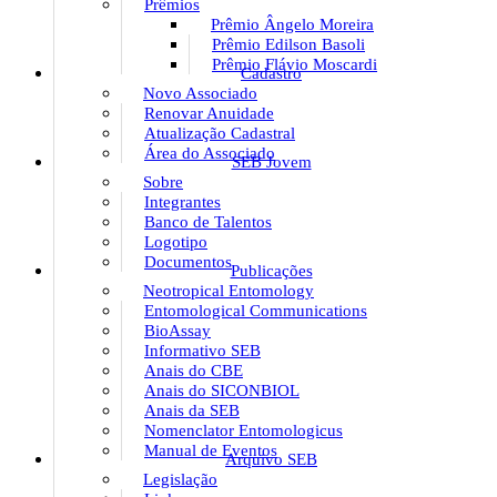
Prêmios
Prêmio Ângelo Moreira
Prêmio Edilson Basoli
Prêmio Flávio Moscardi
Cadastro
Novo Associado
Renovar Anuidade
Atualização Cadastral
Área do Associado
SEB Jovem
Sobre
Integrantes
Banco de Talentos
Logotipo
Documentos
Publicações
Neotropical Entomology
Entomological Communications
BioAssay
Informativo SEB
Anais do CBE
Anais do SICONBIOL
Anais da SEB
Nomenclator Entomologicus
Manual de Eventos
Arquivo SEB
Legislação