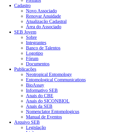
Prêmios
Cadastro
Novo Associado
Renovar Anuidade
Atualização Cadastral
Área do Associado
SEB Jovem
Sobre
Integrantes
Banco de Talentos
Logotipo
Fórum
Documentos
Publicações
Neotropical Entomology
Entomological Communications
BioAssay
Informativo SEB
Anais do CBE
Anais do SICONBIOL
Anais da SEB
Nomenclator Entomologicus
Manual de Eventos
Arquivo SEB
Legislação