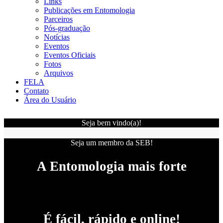
Links
Publicações em Entomologia
Parceiros
Pós-graduação
Notícias
Eventos
Eventos Oficiais
Fotos
Arquivos
FELA
Contato
Área do Usuário
Seja bem vindo(a)!
Seja um membro da SEB!
A Entomologia mais forte
É fácil, rápido e online!