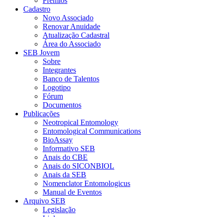
Prêmios
Cadastro
Novo Associado
Renovar Anuidade
Atualização Cadastral
Área do Associado
SEB Jovem
Sobre
Integrantes
Banco de Talentos
Logotipo
Fórum
Documentos
Publicações
Neotropical Entomology
Entomological Communications
BioAssay
Informativo SEB
Anais do CBE
Anais do SICONBIOL
Anais da SEB
Nomenclator Entomologicus
Manual de Eventos
Arquivo SEB
Legislação