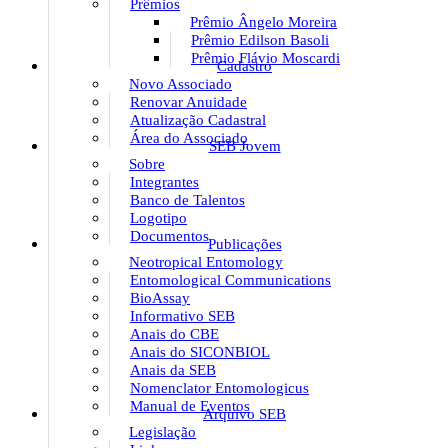
Prêmios
Prêmio Ângelo Moreira
Prêmio Edilson Basoli
Prêmio Flávio Moscardi
Cadastro
Novo Associado
Renovar Anuidade
Atualização Cadastral
Área do Associado
SEB Jovem
Sobre
Integrantes
Banco de Talentos
Logotipo
Documentos
Publicações
Neotropical Entomology
Entomological Communications
BioAssay
Informativo SEB
Anais do CBE
Anais do SICONBIOL
Anais da SEB
Nomenclator Entomologicus
Manual de Eventos
Arquivo SEB
Legislação