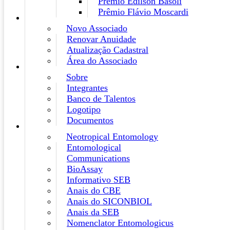
Prêmio Edilson Basoli
Prêmio Flávio Moscardi
Novo Associado
Renovar Anuidade
Atualização Cadastral
Área do Associado
Sobre
Integrantes
Banco de Talentos
Logotipo
Documentos
Neotropical Entomology
Entomological
Communications
BioAssay
Informativo SEB
Anais do CBE
Anais do SICONBIOL
Anais da SEB
Nomenclator Entomologicus