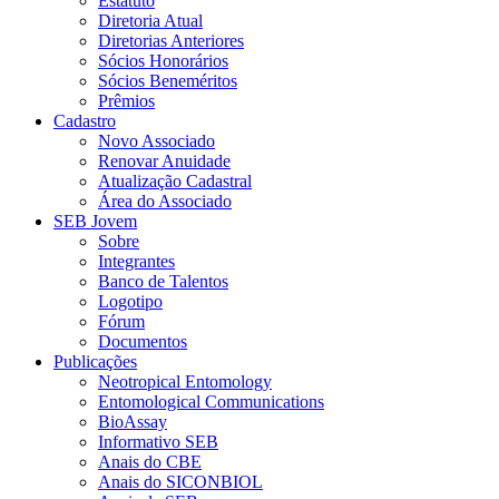
Estatuto
Diretoria Atual
Diretorias Anteriores
Sócios Honorários
Sócios Beneméritos
Prêmios
Cadastro
Novo Associado
Renovar Anuidade
Atualização Cadastral
Área do Associado
SEB Jovem
Sobre
Integrantes
Banco de Talentos
Logotipo
Fórum
Documentos
Publicações
Neotropical Entomology
Entomological Communications
BioAssay
Informativo SEB
Anais do CBE
Anais do SICONBIOL