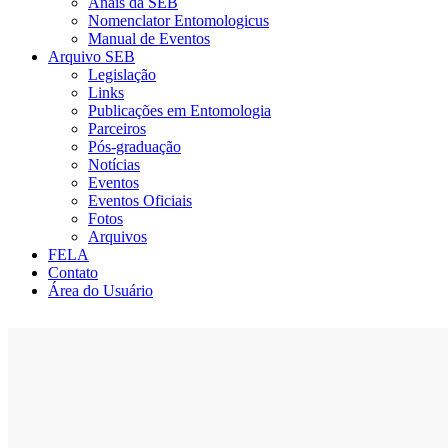
Anais da SEB
Nomenclator Entomologicus
Manual de Eventos
Arquivo SEB
Legislação
Links
Publicações em Entomologia
Parceiros
Pós-graduação
Notícias
Eventos
Eventos Oficiais
Fotos
Arquivos
FELA
Contato
Área do Usuário