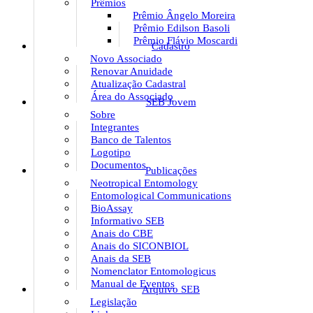
Prêmios
Prêmio Ângelo Moreira
Prêmio Edilson Basoli
Prêmio Flávio Moscardi
Cadastro
Novo Associado
Renovar Anuidade
Atualização Cadastral
Área do Associado
SEB Jovem
Sobre
Integrantes
Banco de Talentos
Logotipo
Documentos
Publicações
Neotropical Entomology
Entomological Communications
BioAssay
Informativo SEB
Anais do CBE
Anais do SICONBIOL
Anais da SEB
Nomenclator Entomologicus
Manual de Eventos
Arquivo SEB
Legislação