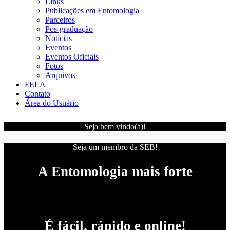
Links
Publicações em Entomologia
Parceiros
Pós-graduação
Notícias
Eventos
Eventos Oficiais
Fotos
Arquivos
FELA
Contato
Área do Usuário
Seja bem vindo(a)!
Seja um membro da SEB!
A Entomologia mais forte
É fácil, rápido e online!