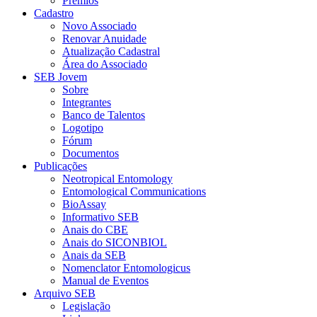
Prêmios
Cadastro
Novo Associado
Renovar Anuidade
Atualização Cadastral
Área do Associado
SEB Jovem
Sobre
Integrantes
Banco de Talentos
Logotipo
Fórum
Documentos
Publicações
Neotropical Entomology
Entomological Communications
BioAssay
Informativo SEB
Anais do CBE
Anais do SICONBIOL
Anais da SEB
Nomenclator Entomologicus
Manual de Eventos
Arquivo SEB
Legislação