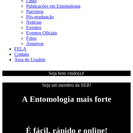
Links
Publicações em Entomologia
Parceiros
Pós-graduação
Notícias
Eventos
Eventos Oficiais
Fotos
Arquivos
FELA
Contato
Área do Usuário
Seja bem vindo(a)!
Seja um membro da SEB!
A Entomologia mais forte
É fácil, rápido e online!