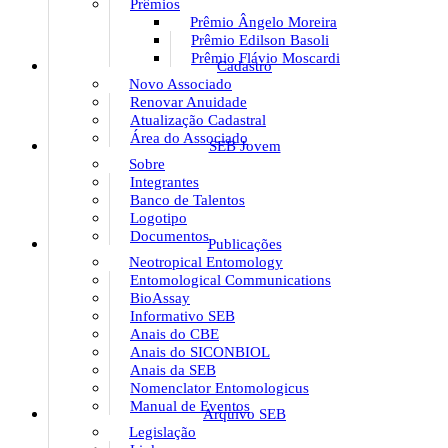
Prêmios
Prêmio Ângelo Moreira
Prêmio Edilson Basoli
Prêmio Flávio Moscardi
Cadastro
Novo Associado
Renovar Anuidade
Atualização Cadastral
Área do Associado
SEB Jovem
Sobre
Integrantes
Banco de Talentos
Logotipo
Documentos
Publicações
Neotropical Entomology
Entomological Communications
BioAssay
Informativo SEB
Anais do CBE
Anais do SICONBIOL
Anais da SEB
Nomenclator Entomologicus
Manual de Eventos
Arquivo SEB
Legislação