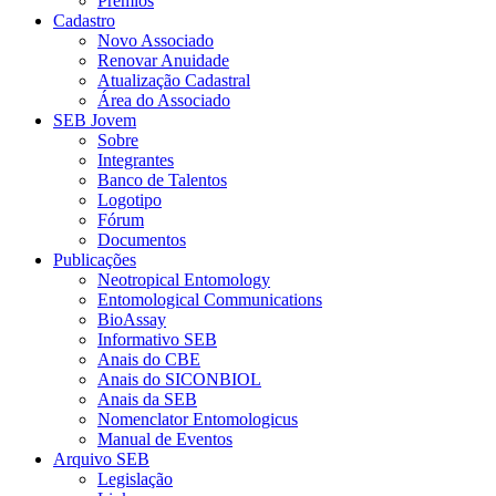
Prêmios
Cadastro
Novo Associado
Renovar Anuidade
Atualização Cadastral
Área do Associado
SEB Jovem
Sobre
Integrantes
Banco de Talentos
Logotipo
Fórum
Documentos
Publicações
Neotropical Entomology
Entomological Communications
BioAssay
Informativo SEB
Anais do CBE
Anais do SICONBIOL
Anais da SEB
Nomenclator Entomologicus
Manual de Eventos
Arquivo SEB
Legislação