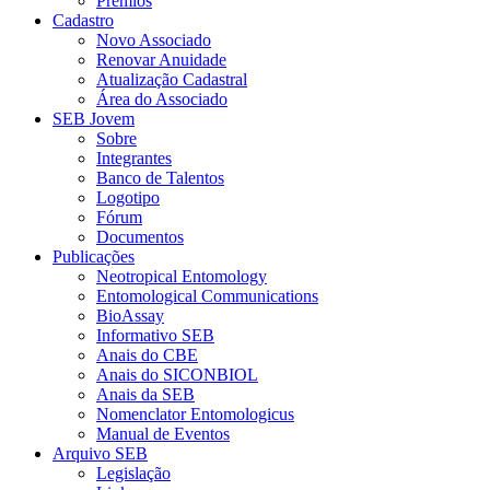
Prêmios
Cadastro
Novo Associado
Renovar Anuidade
Atualização Cadastral
Área do Associado
SEB Jovem
Sobre
Integrantes
Banco de Talentos
Logotipo
Fórum
Documentos
Publicações
Neotropical Entomology
Entomological Communications
BioAssay
Informativo SEB
Anais do CBE
Anais do SICONBIOL
Anais da SEB
Nomenclator Entomologicus
Manual de Eventos
Arquivo SEB
Legislação