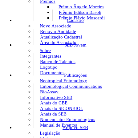
Prêmios
Prêmio Ângelo Moreira
Prêmio Edilson Basoli
Prêmio Flávio Moscardi
Cadastro
Novo Associado
Renovar Anuidade
Atualização Cadastral
Área do Associado
SEB Jovem
Sobre
Integrantes
Banco de Talentos
Logotipo
Documentos
Publicações
Neotropical Entomology
Entomological Communications
BioAssay
Informativo SEB
Anais do CBE
Anais do SICONBIOL
Anais da SEB
Nomenclator Entomologicus
Manual de Eventos
Arquivo SEB
Legislação