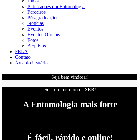
Links
Publicações em Entomologia
Parceiros
Pós-graduação
Notícias
Eventos
Eventos Oficiais
Fotos
Arquivos
FELA
Contato
Área do Usuário
Seja bem vindo(a)!
Seja um membro da SEB!
A Entomologia mais forte
É fácil, rápido e online!