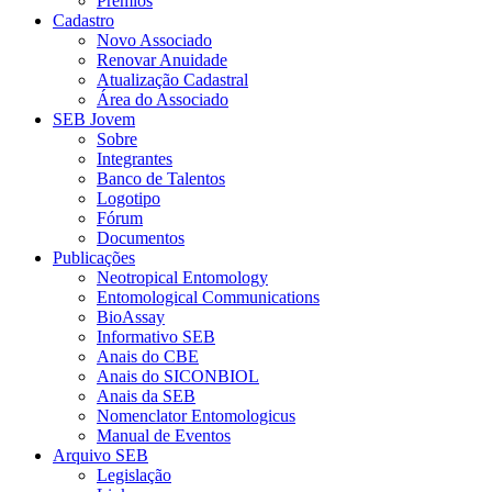
Prêmios
Cadastro
Novo Associado
Renovar Anuidade
Atualização Cadastral
Área do Associado
SEB Jovem
Sobre
Integrantes
Banco de Talentos
Logotipo
Fórum
Documentos
Publicações
Neotropical Entomology
Entomological Communications
BioAssay
Informativo SEB
Anais do CBE
Anais do SICONBIOL
Anais da SEB
Nomenclator Entomologicus
Manual de Eventos
Arquivo SEB
Legislação