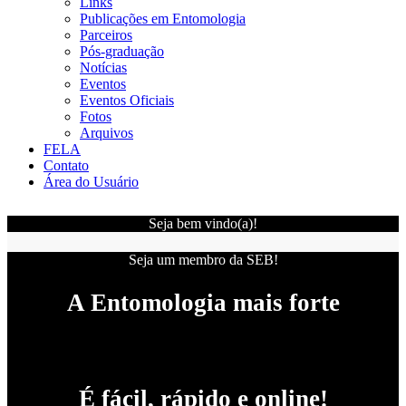
Links
Publicações em Entomologia
Parceiros
Pós-graduação
Notícias
Eventos
Eventos Oficiais
Fotos
Arquivos
FELA
Contato
Área do Usuário
Seja bem vindo(a)!
Seja um membro da SEB!
A Entomologia mais forte
É fácil, rápido e online!