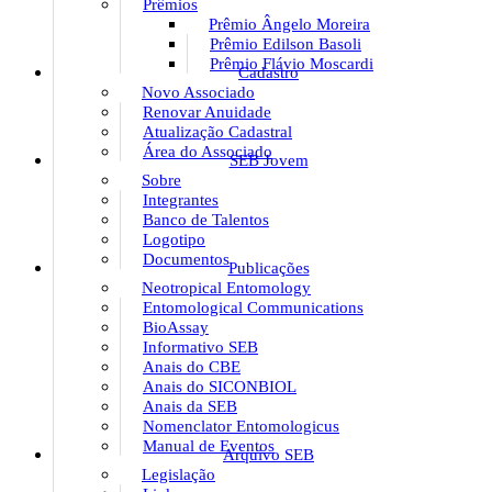
Prêmios
Prêmio Ângelo Moreira
Prêmio Edilson Basoli
Prêmio Flávio Moscardi
Cadastro
Novo Associado
Renovar Anuidade
Atualização Cadastral
Área do Associado
SEB Jovem
Sobre
Integrantes
Banco de Talentos
Logotipo
Documentos
Publicações
Neotropical Entomology
Entomological Communications
BioAssay
Informativo SEB
Anais do CBE
Anais do SICONBIOL
Anais da SEB
Nomenclator Entomologicus
Manual de Eventos
Arquivo SEB
Legislação