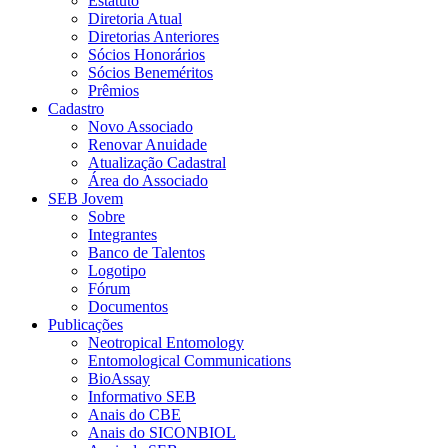
Estatuto
Diretoria Atual
Diretorias Anteriores
Sócios Honorários
Sócios Beneméritos
Prêmios
Cadastro
Novo Associado
Renovar Anuidade
Atualização Cadastral
Área do Associado
SEB Jovem
Sobre
Integrantes
Banco de Talentos
Logotipo
Fórum
Documentos
Publicações
Neotropical Entomology
Entomological Communications
BioAssay
Informativo SEB
Anais do CBE
Anais do SICONBIOL