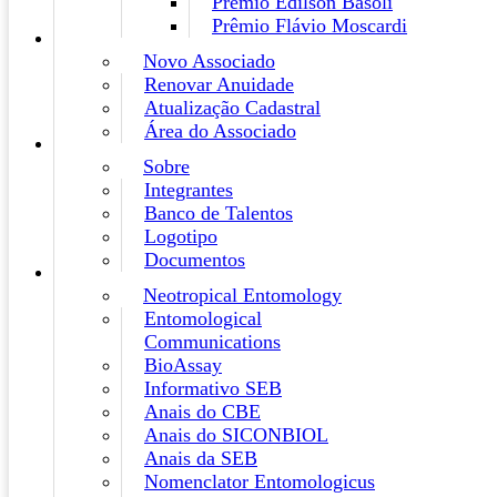
Prêmio Edilson Basoli
Prêmio Flávio Moscardi
Novo Associado
Renovar Anuidade
Atualização Cadastral
Área do Associado
Sobre
Integrantes
Banco de Talentos
Logotipo
Documentos
Neotropical Entomology
Entomological
Communications
BioAssay
Informativo SEB
Anais do CBE
Anais do SICONBIOL
Anais da SEB
Nomenclator Entomologicus