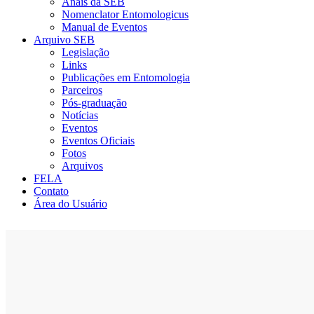
Anais da SEB
Nomenclator Entomologicus
Manual de Eventos
Arquivo SEB
Legislação
Links
Publicações em Entomologia
Parceiros
Pós-graduação
Notícias
Eventos
Eventos Oficiais
Fotos
Arquivos
FELA
Contato
Área do Usuário