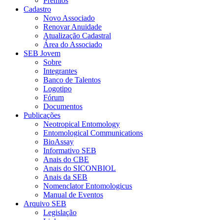
Prêmios
Cadastro
Novo Associado
Renovar Anuidade
Atualização Cadastral
Área do Associado
SEB Jovem
Sobre
Integrantes
Banco de Talentos
Logotipo
Fórum
Documentos
Publicações
Neotropical Entomology
Entomological Communications
BioAssay
Informativo SEB
Anais do CBE
Anais do SICONBIOL
Anais da SEB
Nomenclator Entomologicus
Manual de Eventos
Arquivo SEB
Legislação