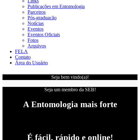
Links
Publicações em Entomologia
Parceiros
Pós-graduação
Notícias
Eventos
Eventos Oficiais
Fotos
Arquivos
FELA
Contato
Área do Usuário
Seja bem vindo(a)!
Seja um membro da SEB!
A Entomologia mais forte
É fácil, rápido e online!