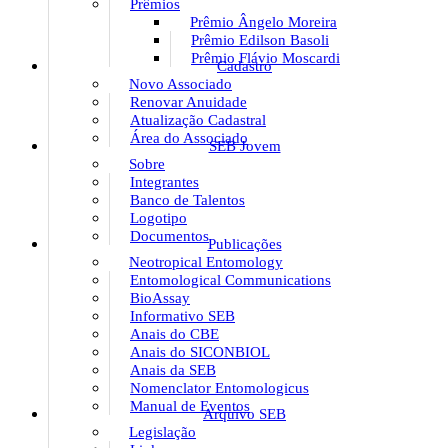
Prêmios
Prêmio Ângelo Moreira
Prêmio Edilson Basoli
Prêmio Flávio Moscardi
Cadastro
Novo Associado
Renovar Anuidade
Atualização Cadastral
Área do Associado
SEB Jovem
Sobre
Integrantes
Banco de Talentos
Logotipo
Documentos
Publicações
Neotropical Entomology
Entomological Communications
BioAssay
Informativo SEB
Anais do CBE
Anais do SICONBIOL
Anais da SEB
Nomenclator Entomologicus
Manual de Eventos
Arquivo SEB
Legislação