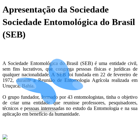
Apresentação da Sociedade
Sociedade Entomológica do Brasil
(SEB)
A Sociedade Entomológica do Brasil (SEB) é uma entidade civil,
sem fins lucrativos, que congrega pessoas físicas e jurídicas de
qualquer nacionalidade. A SEB foi fundada em 22 de fevereiro de
1972, durante a Reunião de Entomologia Agrícola realizada em
Uruçuca, Bahia.
O grupo fundador, formado por 43 entomologistas, tinha o objetivo
de criar uma entidade que reunisse professores, pesquisadores,
técnicos e pessoas interessadas no estudo da Entomologia e na sua
aplicação em benefício da humanidade.