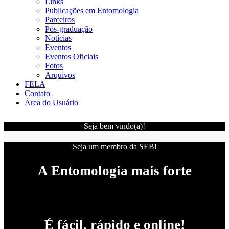
Links
Publicações em Entomologia
Parceiros
Pós-graduação
Notícias
Eventos
Eventos Oficiais
Fotos
Arquivos
FELA
Contato
Área do Usuário
Seja bem vindo(a)!
Seja um membro da SEB!
A Entomologia mais forte
É fácil, rápido e online!