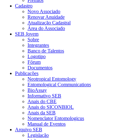
Prêmios
Cadastro
Novo Associado
Renovar Anuidade
Atualização Cadastral
Área do Associado
SEB Jovem
Sobre
Integrantes
Banco de Talentos
Logotipo
Fórum
Documentos
Publicações
Neotropical Entomology
Entomological Communications
BioAssay
Informativo SEB
Anais do CBE
Anais do SICONBIOL
Anais da SEB
Nomenclator Entomologicus
Manual de Eventos
Arquivo SEB
Legislação