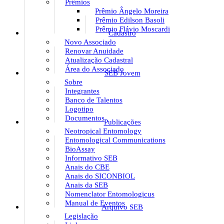
Prêmios
Prêmio Ângelo Moreira
Prêmio Edilson Basoli
Prêmio Flávio Moscardi
Cadastro
Novo Associado
Renovar Anuidade
Atualização Cadastral
Área do Associado
SEB Jovem
Sobre
Integrantes
Banco de Talentos
Logotipo
Documentos
Publicações
Neotropical Entomology
Entomological Communications
BioAssay
Informativo SEB
Anais do CBE
Anais do SICONBIOL
Anais da SEB
Nomenclator Entomologicus
Manual de Eventos
Arquivo SEB
Legislação