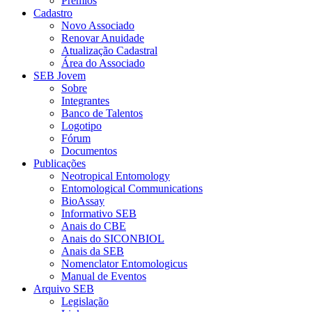
Prêmios
Cadastro
Novo Associado
Renovar Anuidade
Atualização Cadastral
Área do Associado
SEB Jovem
Sobre
Integrantes
Banco de Talentos
Logotipo
Fórum
Documentos
Publicações
Neotropical Entomology
Entomological Communications
BioAssay
Informativo SEB
Anais do CBE
Anais do SICONBIOL
Anais da SEB
Nomenclator Entomologicus
Manual de Eventos
Arquivo SEB
Legislação