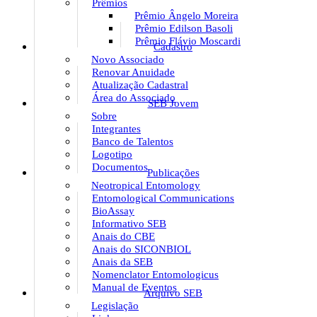
Prêmios
Prêmio Ângelo Moreira
Prêmio Edilson Basoli
Prêmio Flávio Moscardi
Cadastro
Novo Associado
Renovar Anuidade
Atualização Cadastral
Área do Associado
SEB Jovem
Sobre
Integrantes
Banco de Talentos
Logotipo
Documentos
Publicações
Neotropical Entomology
Entomological Communications
BioAssay
Informativo SEB
Anais do CBE
Anais do SICONBIOL
Anais da SEB
Nomenclator Entomologicus
Manual de Eventos
Arquivo SEB
Legislação