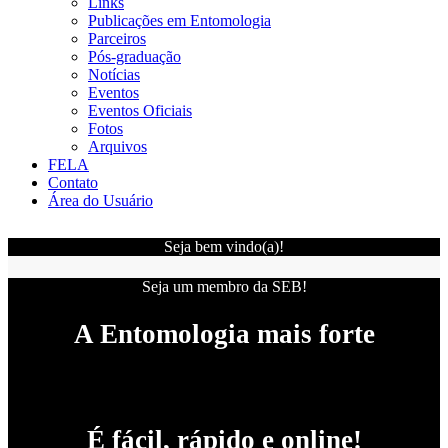
Links
Publicações em Entomologia
Parceiros
Pós-graduação
Notícias
Eventos
Eventos Oficiais
Fotos
Arquivos
FELA
Contato
Área do Usuário
Seja bem vindo(a)!
Seja um membro da SEB!
A Entomologia mais forte
É fácil, rápido e online!