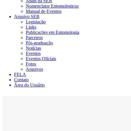
Anais da SEB
Nomenclator Entomologicus
Manual de Eventos
Arquivo SEB
Legislação
Links
Publicações em Entomologia
Parceiros
Pós-graduação
Notícias
Eventos
Eventos Oficiais
Fotos
Arquivos
FELA
Contato
Área do Usuário