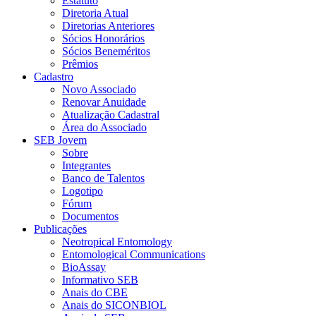
Estatuto
Diretoria Atual
Diretorias Anteriores
Sócios Honorários
Sócios Beneméritos
Prêmios
Cadastro
Novo Associado
Renovar Anuidade
Atualização Cadastral
Área do Associado
SEB Jovem
Sobre
Integrantes
Banco de Talentos
Logotipo
Fórum
Documentos
Publicações
Neotropical Entomology
Entomological Communications
BioAssay
Informativo SEB
Anais do CBE
Anais do SICONBIOL