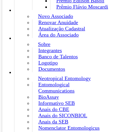
Prêmio Edilson Basoli
Prêmio Flávio Moscardi
Novo Associado
Renovar Anuidade
Atualização Cadastral
Área do Associado
Sobre
Integrantes
Banco de Talentos
Logotipo
Documentos
Neotropical Entomology
Entomological
Communications
BioAssay
Informativo SEB
Anais do CBE
Anais do SICONBIOL
Anais da SEB
Nomenclator Entomologicus