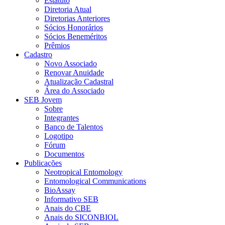
Estatuto
Diretoria Atual
Diretorias Anteriores
Sócios Honorários
Sócios Beneméritos
Prêmios
Cadastro
Novo Associado
Renovar Anuidade
Atualização Cadastral
Área do Associado
SEB Jovem
Sobre
Integrantes
Banco de Talentos
Logotipo
Fórum
Documentos
Publicações
Neotropical Entomology
Entomological Communications
BioAssay
Informativo SEB
Anais do CBE
Anais do SICONBIOL