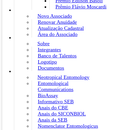
Prêmio Edilson Basoli
Prêmio Flávio Moscardi
Novo Associado
Renovar Anuidade
Atualização Cadastral
Área do Associado
Sobre
Integrantes
Banco de Talentos
Logotipo
Documentos
Neotropical Entomology
Entomological
Communications
BioAssay
Informativo SEB
Anais do CBE
Anais do SICONBIOL
Anais da SEB
Nomenclator Entomologicus