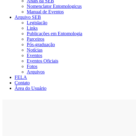
Anais da SEB
Nomenclator Entomologicus
Manual de Eventos
Arquivo SEB
Legislação
Links
Publicações em Entomologia
Parceiros
Pós-graduação
Notícias
Eventos
Eventos Oficiais
Fotos
Arquivos
FELA
Contato
Área do Usuário