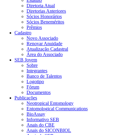
Estatuto
Diretoria Atual
Diretorias Anteriores
Sócios Honorários
Sócios Beneméritos
Prêmios
Cadastro
Novo Associado
Renovar Anuidade
Atualização Cadastral
Área do Associado
SEB Jovem
Sobre
Integrantes
Banco de Talentos
Logotipo
Fórum
Documentos
Publicações
Neotropical Entomology
Entomological Communications
BioAssay
Informativo SEB
Anais do CBE
Anais do SICONBIOL