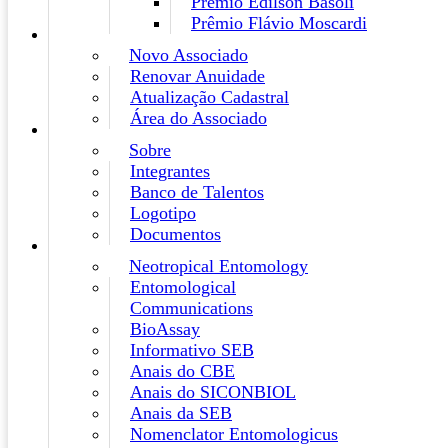
Prêmio Edilson Basoli
Prêmio Flávio Moscardi
Novo Associado
Renovar Anuidade
Atualização Cadastral
Área do Associado
Sobre
Integrantes
Banco de Talentos
Logotipo
Documentos
Neotropical Entomology
Entomological
Communications
BioAssay
Informativo SEB
Anais do CBE
Anais do SICONBIOL
Anais da SEB
Nomenclator Entomologicus