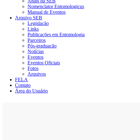
Anais da SEB
Nomenclator Entomologicus
Manual de Eventos
Arquivo SEB
Legislação
Links
Publicações em Entomologia
Parceiros
Pós-graduação
Notícias
Eventos
Eventos Oficiais
Fotos
Arquivos
FELA
Contato
Área do Usuário