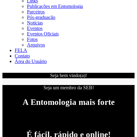
Links
Publicações em Entomologia
Parceiros
Pós-graduação
Notícias
Eventos
Eventos Oficiais
Fotos
Arquivos
FELA
Contato
Área do Usuário
Seja bem vindo(a)!
Seja um membro da SEB!
A Entomologia mais forte
É fácil, rápido e online!