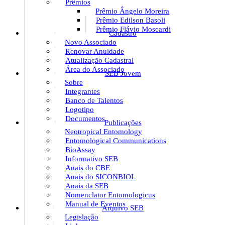
Prêmios
Prêmio Ângelo Moreira
Prêmio Edilson Basoli
Prêmio Flávio Moscardi
Cadastro
Novo Associado
Renovar Anuidade
Atualização Cadastral
Área do Associado
SEB Jovem
Sobre
Integrantes
Banco de Talentos
Logotipo
Documentos
Publicações
Neotropical Entomology
Entomological Communications
BioAssay
Informativo SEB
Anais do CBE
Anais do SICONBIOL
Anais da SEB
Nomenclator Entomologicus
Manual de Eventos
Arquivo SEB
Legislação