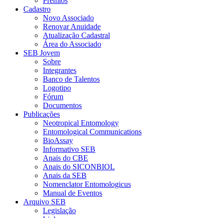
Prêmios
Cadastro
Novo Associado
Renovar Anuidade
Atualização Cadastral
Área do Associado
SEB Jovem
Sobre
Integrantes
Banco de Talentos
Logotipo
Fórum
Documentos
Publicações
Neotropical Entomology
Entomological Communications
BioAssay
Informativo SEB
Anais do CBE
Anais do SICONBIOL
Anais da SEB
Nomenclator Entomologicus
Manual de Eventos
Arquivo SEB
Legislação