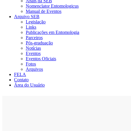
Anais da SEB
Nomenclator Entomologicus
Manual de Eventos
Arquivo SEB
Legislação
Links
Publicações em Entomologia
Parceiros
Pós-graduação
Notícias
Eventos
Eventos Oficiais
Fotos
Arquivos
FELA
Contato
Área do Usuário