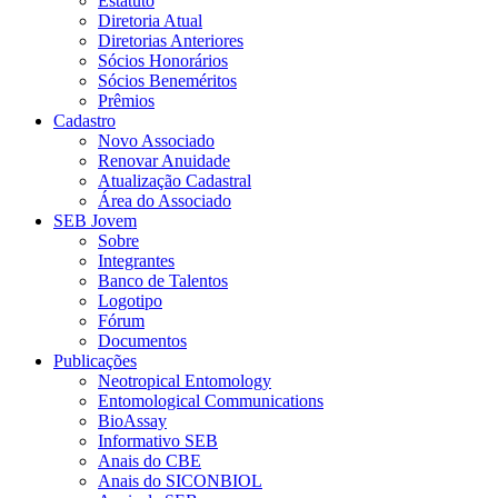
Estatuto
Diretoria Atual
Diretorias Anteriores
Sócios Honorários
Sócios Beneméritos
Prêmios
Cadastro
Novo Associado
Renovar Anuidade
Atualização Cadastral
Área do Associado
SEB Jovem
Sobre
Integrantes
Banco de Talentos
Logotipo
Fórum
Documentos
Publicações
Neotropical Entomology
Entomological Communications
BioAssay
Informativo SEB
Anais do CBE
Anais do SICONBIOL