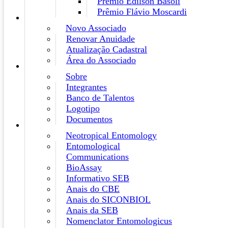
Prêmio Edilson Basoli
Prêmio Flávio Moscardi
Novo Associado
Renovar Anuidade
Atualização Cadastral
Área do Associado
Sobre
Integrantes
Banco de Talentos
Logotipo
Documentos
Neotropical Entomology
Entomological
Communications
BioAssay
Informativo SEB
Anais do CBE
Anais do SICONBIOL
Anais da SEB
Nomenclator Entomologicus