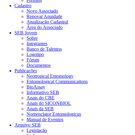
Prêmios
Cadastro
Novo Associado
Renovar Anuidade
Atualização Cadastral
Área do Associado
SEB Jovem
Sobre
Integrantes
Banco de Talentos
Logotipo
Fórum
Documentos
Publicações
Neotropical Entomology
Entomological Communications
BioAssay
Informativo SEB
Anais do CBE
Anais do SICONBIOL
Anais da SEB
Nomenclator Entomologicus
Manual de Eventos
Arquivo SEB
Legislação