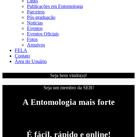
Links
Publicações em Entomologia
Parceiros
Pós-graduação
Notícias
Eventos
Eventos Oficiais
Fotos
Arquivos
FELA
Contato
Área do Usuário
Seja bem vindo(a)!
Seja um membro da SEB!
A Entomologia mais forte
É fácil, rápido e online!