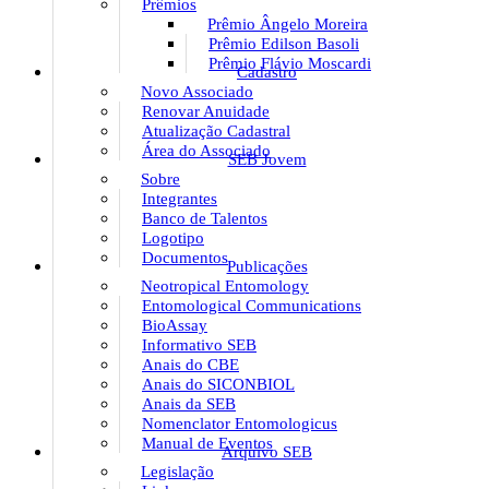
Prêmios
Prêmio Ângelo Moreira
Prêmio Edilson Basoli
Prêmio Flávio Moscardi
Cadastro
Novo Associado
Renovar Anuidade
Atualização Cadastral
Área do Associado
SEB Jovem
Sobre
Integrantes
Banco de Talentos
Logotipo
Documentos
Publicações
Neotropical Entomology
Entomological Communications
BioAssay
Informativo SEB
Anais do CBE
Anais do SICONBIOL
Anais da SEB
Nomenclator Entomologicus
Manual de Eventos
Arquivo SEB
Legislação