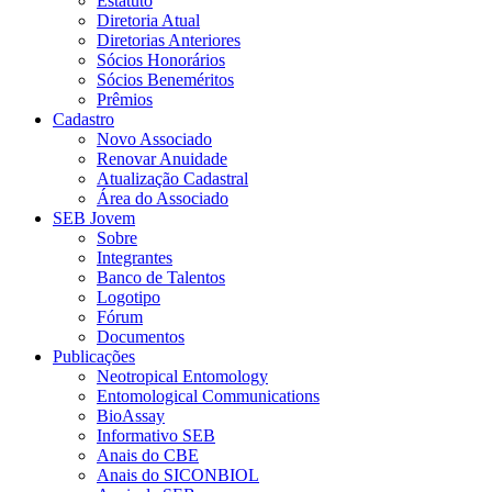
Estatuto
Diretoria Atual
Diretorias Anteriores
Sócios Honorários
Sócios Beneméritos
Prêmios
Cadastro
Novo Associado
Renovar Anuidade
Atualização Cadastral
Área do Associado
SEB Jovem
Sobre
Integrantes
Banco de Talentos
Logotipo
Fórum
Documentos
Publicações
Neotropical Entomology
Entomological Communications
BioAssay
Informativo SEB
Anais do CBE
Anais do SICONBIOL