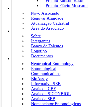
Prêmio Edilson Basoli
Prêmio Flávio Moscardi
Novo Associado
Renovar Anuidade
Atualização Cadastral
Área do Associado
Sobre
Integrantes
Banco de Talentos
Logotipo
Documentos
Neotropical Entomology
Entomological
Communications
BioAssay
Informativo SEB
Anais do CBE
Anais do SICONBIOL
Anais da SEB
Nomenclator Entomologicus