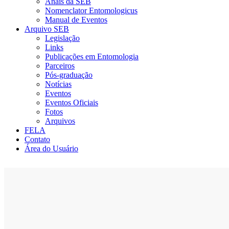
Anais da SEB
Nomenclator Entomologicus
Manual de Eventos
Arquivo SEB
Legislação
Links
Publicações em Entomologia
Parceiros
Pós-graduação
Notícias
Eventos
Eventos Oficiais
Fotos
Arquivos
FELA
Contato
Área do Usuário