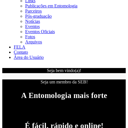
Links
Publicações em Entomologia
Parceiros
Pós-graduação
Notícias
Eventos
Eventos Oficiais
Fotos
Arquivos
FELA
Contato
Área do Usuário
Seja bem vindo(a)!
Seja um membro da SEB!
A Entomologia mais forte
É fácil, rápido e online!