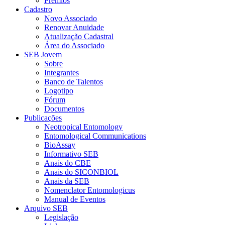
Prêmios
Cadastro
Novo Associado
Renovar Anuidade
Atualização Cadastral
Área do Associado
SEB Jovem
Sobre
Integrantes
Banco de Talentos
Logotipo
Fórum
Documentos
Publicações
Neotropical Entomology
Entomological Communications
BioAssay
Informativo SEB
Anais do CBE
Anais do SICONBIOL
Anais da SEB
Nomenclator Entomologicus
Manual de Eventos
Arquivo SEB
Legislação