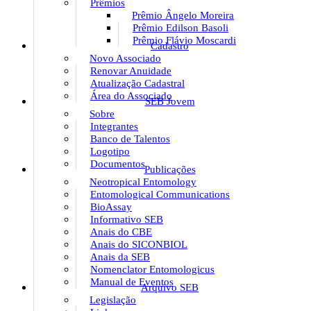
Prêmios
Prêmio Ângelo Moreira
Prêmio Edilson Basoli
Prêmio Flávio Moscardi
Cadastro
Novo Associado
Renovar Anuidade
Atualização Cadastral
Área do Associado
SEB Jovem
Sobre
Integrantes
Banco de Talentos
Logotipo
Documentos
Publicações
Neotropical Entomology
Entomological Communications
BioAssay
Informativo SEB
Anais do CBE
Anais do SICONBIOL
Anais da SEB
Nomenclator Entomologicus
Manual de Eventos
Arquivo SEB
Legislação