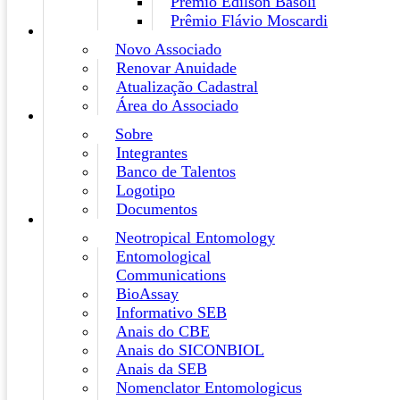
Prêmio Edilson Basoli
Prêmio Flávio Moscardi
Novo Associado
Renovar Anuidade
Atualização Cadastral
Área do Associado
Sobre
Integrantes
Banco de Talentos
Logotipo
Documentos
Neotropical Entomology
Entomological
Communications
BioAssay
Informativo SEB
Anais do CBE
Anais do SICONBIOL
Anais da SEB
Nomenclator Entomologicus