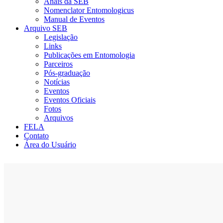
Anais da SEB
Nomenclator Entomologicus
Manual de Eventos
Arquivo SEB
Legislação
Links
Publicações em Entomologia
Parceiros
Pós-graduação
Notícias
Eventos
Eventos Oficiais
Fotos
Arquivos
FELA
Contato
Área do Usuário