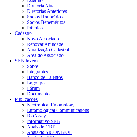
Estatuto
Diretoria Atual
Diretorias Anteriores
Sócios Honorários
Sócios Beneméritos
Prêmios
Cadastro
Novo Associado
Renovar Anuidade
Atualização Cadastral
Área do Associado
SEB Jovem
Sobre
Integrantes
Banco de Talentos
Logotipo
Fórum
Documentos
Publicações
Neotropical Entomology
Entomological Communications
BioAssay
Informativo SEB
Anais do CBE
Anais do SICONBIOL