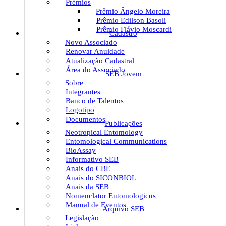
Prêmios
Prêmio Ângelo Moreira
Prêmio Edilson Basoli
Prêmio Flávio Moscardi
Cadastro
Novo Associado
Renovar Anuidade
Atualização Cadastral
Área do Associado
SEB Jovem
Sobre
Integrantes
Banco de Talentos
Logotipo
Documentos
Publicações
Neotropical Entomology
Entomological Communications
BioAssay
Informativo SEB
Anais do CBE
Anais do SICONBIOL
Anais da SEB
Nomenclator Entomologicus
Manual de Eventos
Arquivo SEB
Legislação