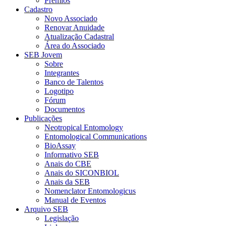
Prêmios
Cadastro
Novo Associado
Renovar Anuidade
Atualização Cadastral
Área do Associado
SEB Jovem
Sobre
Integrantes
Banco de Talentos
Logotipo
Fórum
Documentos
Publicações
Neotropical Entomology
Entomological Communications
BioAssay
Informativo SEB
Anais do CBE
Anais do SICONBIOL
Anais da SEB
Nomenclator Entomologicus
Manual de Eventos
Arquivo SEB
Legislação