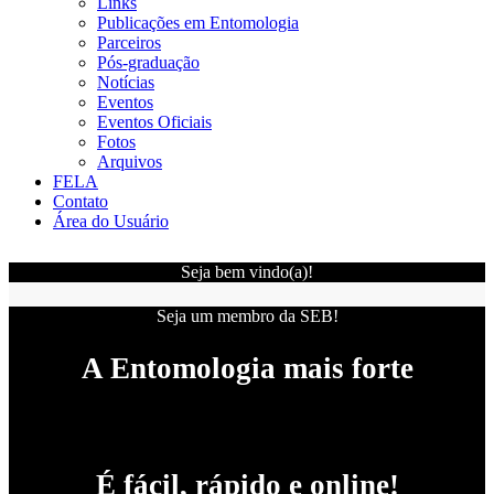
Links
Publicações em Entomologia
Parceiros
Pós-graduação
Notícias
Eventos
Eventos Oficiais
Fotos
Arquivos
FELA
Contato
Área do Usuário
Seja bem vindo(a)!
Seja um membro da SEB!
A Entomologia mais forte
É fácil, rápido e online!