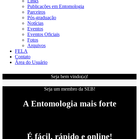
Links
Publicações em Entomologia
Parceiros
Pós-graduação
Notícias
Eventos
Eventos Oficiais
Fotos
Arquivos
FELA
Contato
Área do Usuário
Seja bem vindo(a)!
Seja um membro da SEB!
A Entomologia mais forte
É fácil, rápido e online!