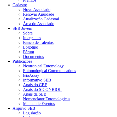
Prêmios
Cadastro
Novo Associado
Renovar Anuidade
Atualização Cadastral
Área do Associado
SEB Jovem
Sobre
Integrantes
Banco de Talentos
Logotipo
Fórum
Documentos
Publicações
Neotropical Entomology
Entomological Communications
BioAssay
Informativo SEB
Anais do CBE
Anais do SICONBIOL
Anais da SEB
Nomenclator Entomologicus
Manual de Eventos
Arquivo SEB
Legislação