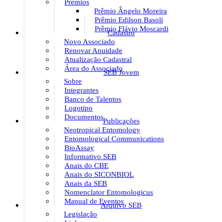
Prêmios
Prêmio Ângelo Moreira
Prêmio Edilson Basoli
Prêmio Flávio Moscardi
Cadastro
Novo Associado
Renovar Anuidade
Atualização Cadastral
Área do Associado
SEB Jovem
Sobre
Integrantes
Banco de Talentos
Logotipo
Documentos
Publicações
Neotropical Entomology
Entomological Communications
BioAssay
Informativo SEB
Anais do CBE
Anais do SICONBIOL
Anais da SEB
Nomenclator Entomologicus
Manual de Eventos
Arquivo SEB
Legislação