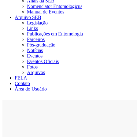
Anais da SEB
Nomenclator Entomologicus
Manual de Eventos
Arquivo SEB
Legislação
Links
Publicações em Entomologia
Parceiros
Pós-graduação
Notícias
Eventos
Eventos Oficiais
Fotos
Arquivos
FELA
Contato
Área do Usuário