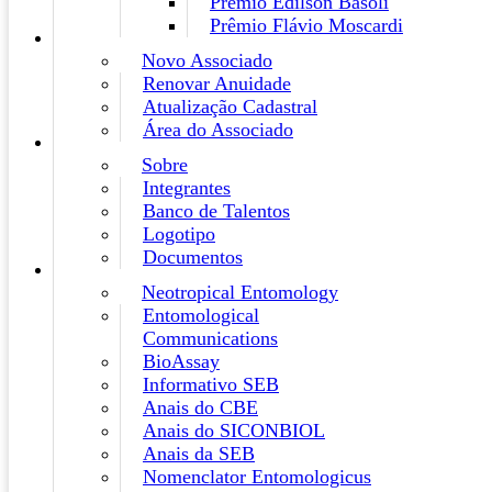
Prêmio Edilson Basoli
Prêmio Flávio Moscardi
Novo Associado
Renovar Anuidade
Atualização Cadastral
Área do Associado
Sobre
Integrantes
Banco de Talentos
Logotipo
Documentos
Neotropical Entomology
Entomological
Communications
BioAssay
Informativo SEB
Anais do CBE
Anais do SICONBIOL
Anais da SEB
Nomenclator Entomologicus