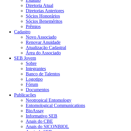
Estatuto
Diretoria Atual
Diretorias Anteriores
Sócios Honorários
Sócios Beneméritos
Prêmios
Cadastro
Novo Associado
Renovar Anuidade
Atualização Cadastral
Área do Associado
SEB Jovem
Sobre
Integrantes
Banco de Talentos
Logotipo
Fórum
Documentos
Publicações
Neotropical Entomology
Entomological Communications
BioAssay
Informativo SEB
Anais do CBE
Anais do SICONBIOL