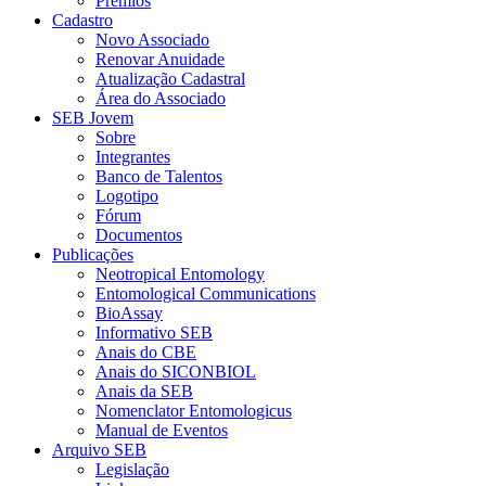
Prêmios
Cadastro
Novo Associado
Renovar Anuidade
Atualização Cadastral
Área do Associado
SEB Jovem
Sobre
Integrantes
Banco de Talentos
Logotipo
Fórum
Documentos
Publicações
Neotropical Entomology
Entomological Communications
BioAssay
Informativo SEB
Anais do CBE
Anais do SICONBIOL
Anais da SEB
Nomenclator Entomologicus
Manual de Eventos
Arquivo SEB
Legislação