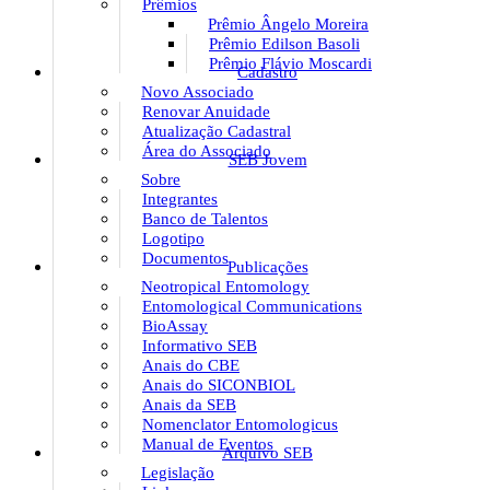
Prêmios
Prêmio Ângelo Moreira
Prêmio Edilson Basoli
Prêmio Flávio Moscardi
Cadastro
Novo Associado
Renovar Anuidade
Atualização Cadastral
Área do Associado
SEB Jovem
Sobre
Integrantes
Banco de Talentos
Logotipo
Documentos
Publicações
Neotropical Entomology
Entomological Communications
BioAssay
Informativo SEB
Anais do CBE
Anais do SICONBIOL
Anais da SEB
Nomenclator Entomologicus
Manual de Eventos
Arquivo SEB
Legislação