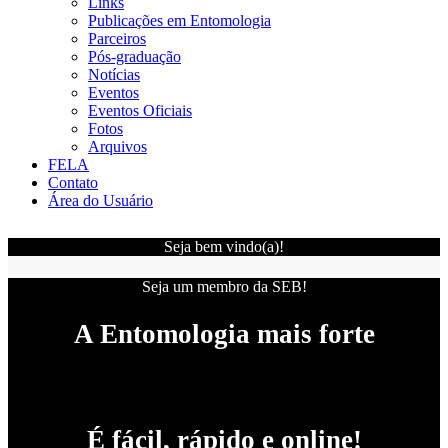
Links
Publicações em Entomologia
Parceiros
Pós-graduação
Notícias
Eventos
Eventos Oficiais
Fotos
Arquivos
FELA
Contato
Área do Usuário
Seja bem vindo(a)!
Seja um membro da SEB!
A Entomologia mais forte
É fácil, rápido e online!