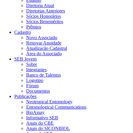
Estatuto
Diretoria Atual
Diretorias Anteriores
Sócios Honorários
Sócios Beneméritos
Prêmios
Cadastro
Novo Associado
Renovar Anuidade
Atualização Cadastral
Área do Associado
SEB Jovem
Sobre
Integrantes
Banco de Talentos
Logotipo
Fórum
Documentos
Publicações
Neotropical Entomology
Entomological Communications
BioAssay
Informativo SEB
Anais do CBE
Anais do SICONBIOL