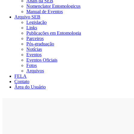
Anais da SEB
Nomenclator Entomologicus
Manual de Eventos
Arquivo SEB
Legislação
Links
Publicações em Entomologia
Parceiros
Pós-graduação
Notícias
Eventos
Eventos Oficiais
Fotos
Arquivos
FELA
Contato
Área do Usuário