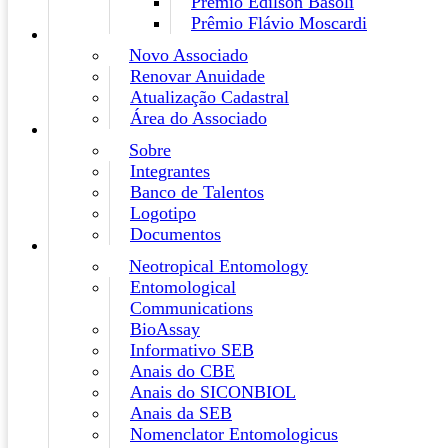
Prêmio Edilson Basoli
Prêmio Flávio Moscardi
Novo Associado
Renovar Anuidade
Atualização Cadastral
Área do Associado
Sobre
Integrantes
Banco de Talentos
Logotipo
Documentos
Neotropical Entomology
Entomological
Communications
BioAssay
Informativo SEB
Anais do CBE
Anais do SICONBIOL
Anais da SEB
Nomenclator Entomologicus