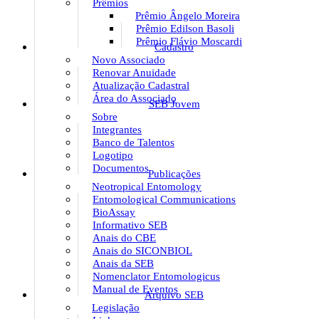
Prêmios
Prêmio Ângelo Moreira
Prêmio Edilson Basoli
Prêmio Flávio Moscardi
Cadastro
Novo Associado
Renovar Anuidade
Atualização Cadastral
Área do Associado
SEB Jovem
Sobre
Integrantes
Banco de Talentos
Logotipo
Documentos
Publicações
Neotropical Entomology
Entomological Communications
BioAssay
Informativo SEB
Anais do CBE
Anais do SICONBIOL
Anais da SEB
Nomenclator Entomologicus
Manual de Eventos
Arquivo SEB
Legislação