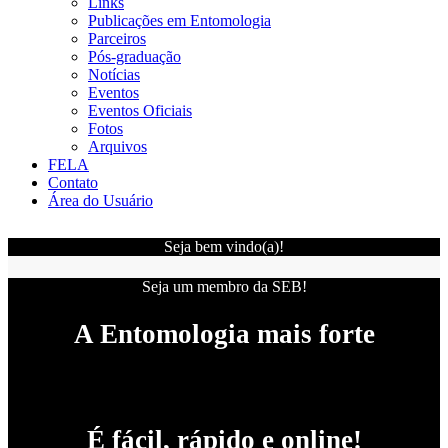
Links
Publicações em Entomologia
Parceiros
Pós-graduação
Notícias
Eventos
Eventos Oficiais
Fotos
Arquivos
FELA
Contato
Área do Usuário
Seja bem vindo(a)!
Seja um membro da SEB!
A Entomologia mais forte
É fácil, rápido e online!