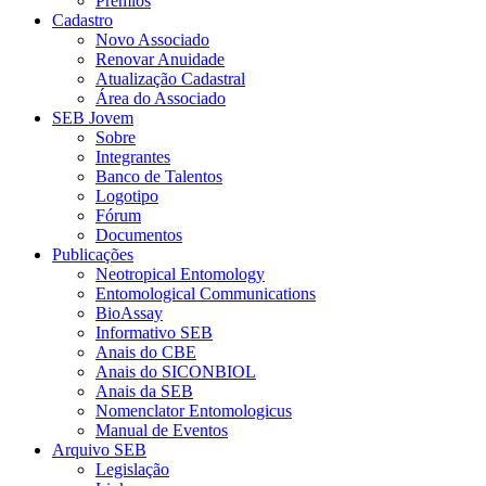
Prêmios
Cadastro
Novo Associado
Renovar Anuidade
Atualização Cadastral
Área do Associado
SEB Jovem
Sobre
Integrantes
Banco de Talentos
Logotipo
Fórum
Documentos
Publicações
Neotropical Entomology
Entomological Communications
BioAssay
Informativo SEB
Anais do CBE
Anais do SICONBIOL
Anais da SEB
Nomenclator Entomologicus
Manual de Eventos
Arquivo SEB
Legislação