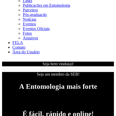
Links
Publicações em Entomologia
Parceiros
Pós-graduação
Notícias
Eventos
Eventos Oficiais
Fotos
Arquivos
FELA
Contato
Área do Usuário
Seja bem vindo(a)!
Seja um membro da SEB!
A Entomologia mais forte
É fácil, rápido e online!