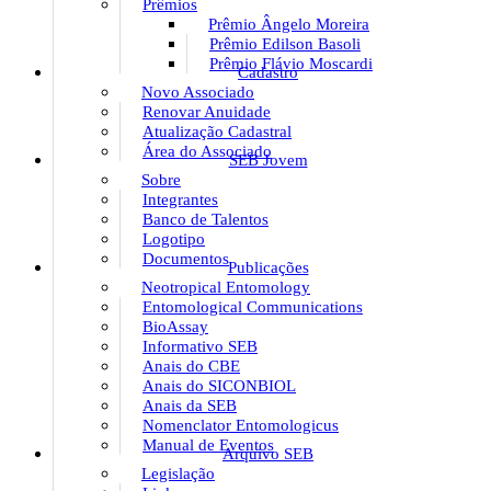
Prêmios
Prêmio Ângelo Moreira
Prêmio Edilson Basoli
Prêmio Flávio Moscardi
Cadastro
Novo Associado
Renovar Anuidade
Atualização Cadastral
Área do Associado
SEB Jovem
Sobre
Integrantes
Banco de Talentos
Logotipo
Documentos
Publicações
Neotropical Entomology
Entomological Communications
BioAssay
Informativo SEB
Anais do CBE
Anais do SICONBIOL
Anais da SEB
Nomenclator Entomologicus
Manual de Eventos
Arquivo SEB
Legislação