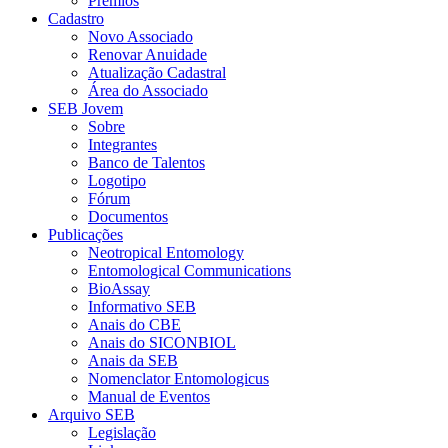
Prêmios
Cadastro
Novo Associado
Renovar Anuidade
Atualização Cadastral
Área do Associado
SEB Jovem
Sobre
Integrantes
Banco de Talentos
Logotipo
Fórum
Documentos
Publicações
Neotropical Entomology
Entomological Communications
BioAssay
Informativo SEB
Anais do CBE
Anais do SICONBIOL
Anais da SEB
Nomenclator Entomologicus
Manual de Eventos
Arquivo SEB
Legislação