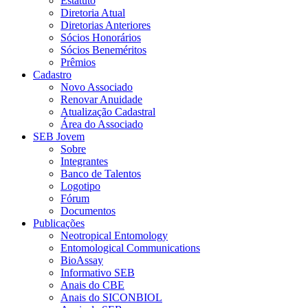
Estatuto
Diretoria Atual
Diretorias Anteriores
Sócios Honorários
Sócios Beneméritos
Prêmios
Cadastro
Novo Associado
Renovar Anuidade
Atualização Cadastral
Área do Associado
SEB Jovem
Sobre
Integrantes
Banco de Talentos
Logotipo
Fórum
Documentos
Publicações
Neotropical Entomology
Entomological Communications
BioAssay
Informativo SEB
Anais do CBE
Anais do SICONBIOL