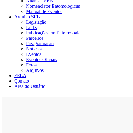
Anais da SEB
Nomenclator Entomologicus
Manual de Eventos
Arquivo SEB
Legislação
Links
Publicações em Entomologia
Parceiros
Pós-graduação
Notícias
Eventos
Eventos Oficiais
Fotos
Arquivos
FELA
Contato
Área do Usuário