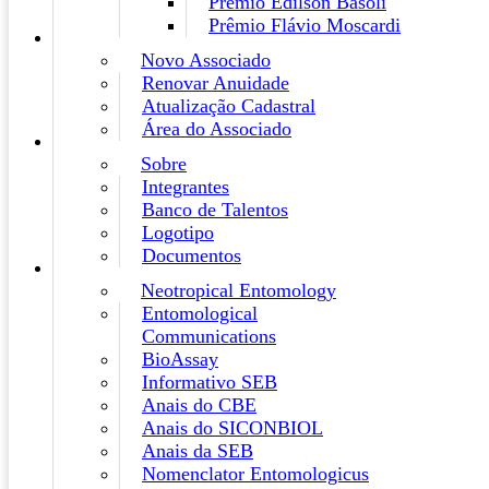
Prêmio Edilson Basoli
Prêmio Flávio Moscardi
Novo Associado
Renovar Anuidade
Atualização Cadastral
Área do Associado
Sobre
Integrantes
Banco de Talentos
Logotipo
Documentos
Neotropical Entomology
Entomological
Communications
BioAssay
Informativo SEB
Anais do CBE
Anais do SICONBIOL
Anais da SEB
Nomenclator Entomologicus