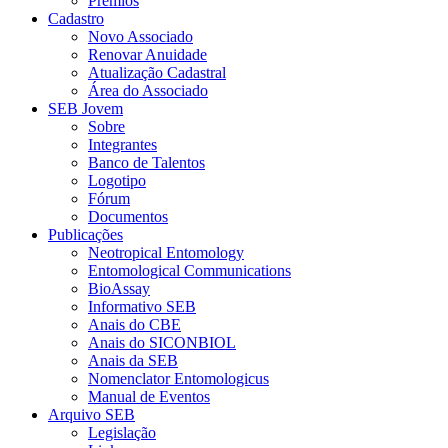
Prêmios
Cadastro
Novo Associado
Renovar Anuidade
Atualização Cadastral
Área do Associado
SEB Jovem
Sobre
Integrantes
Banco de Talentos
Logotipo
Fórum
Documentos
Publicações
Neotropical Entomology
Entomological Communications
BioAssay
Informativo SEB
Anais do CBE
Anais do SICONBIOL
Anais da SEB
Nomenclator Entomologicus
Manual de Eventos
Arquivo SEB
Legislação