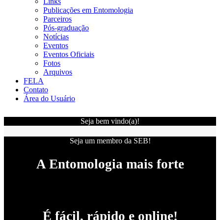
Links
Publicações em Entomologia
Parceiros
Pós-graduação
Notícias
Eventos
Eventos Oficiais
Fotos
Arquivos
FELA
Contato
Área do Usuário
Seja bem vindo(a)!
Seja um membro da SEB!
A Entomologia mais forte
É fácil, rápido e online!