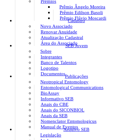
Prêmios
Prêmio Ângelo Moreira
Prêmio Edilson Basoli
Prêmio Flávio Moscardi
Cadastro
Novo Associado
Renovar Anuidade
Atualização Cadastral
Área do Associado
SEB Jovem
Sobre
Integrantes
Banco de Talentos
Logotipo
Documentos
Publicações
Neotropical Entomology
Entomological Communications
BioAssay
Informativo SEB
Anais do CBE
Anais do SICONBIOL
Anais da SEB
Nomenclator Entomologicus
Manual de Eventos
Arquivo SEB
Legislação