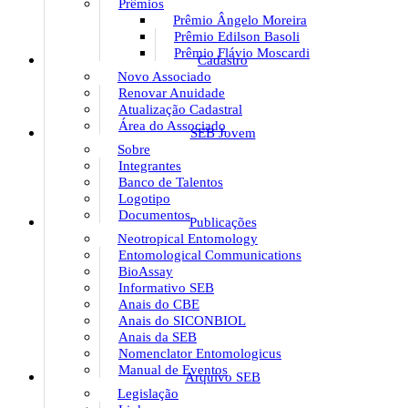
Prêmios
Prêmio Ângelo Moreira
Prêmio Edilson Basoli
Prêmio Flávio Moscardi
Cadastro
Novo Associado
Renovar Anuidade
Atualização Cadastral
Área do Associado
SEB Jovem
Sobre
Integrantes
Banco de Talentos
Logotipo
Documentos
Publicações
Neotropical Entomology
Entomological Communications
BioAssay
Informativo SEB
Anais do CBE
Anais do SICONBIOL
Anais da SEB
Nomenclator Entomologicus
Manual de Eventos
Arquivo SEB
Legislação