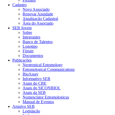
Prêmios
Cadastro
Novo Associado
Renovar Anuidade
Atualização Cadastral
Área do Associado
SEB Jovem
Sobre
Integrantes
Banco de Talentos
Logotipo
Fórum
Documentos
Publicações
Neotropical Entomology
Entomological Communications
BioAssay
Informativo SEB
Anais do CBE
Anais do SICONBIOL
Anais da SEB
Nomenclator Entomologicus
Manual de Eventos
Arquivo SEB
Legislação