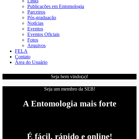
Links
Publicações em Entomologia
Parceiros
Pós-graduação
Notícias
Eventos
Eventos Oficiais
Fotos
Arquivos
FELA
Contato
Área do Usuário
Seja bem vindo(a)!
Seja um membro da SEB!
A Entomologia mais forte
É fácil, rápido e online!