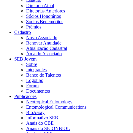
Estatuto
Diretoria Atual
Diretorias Anteriores
Sócios Honorários
Sócios Beneméritos
Prêmios
Cadastro
Novo Associado
Renovar Anuidade
Atualização Cadastral
Área do Associado
SEB Jovem
Sobre
Integrantes
Banco de Talentos
Logotipo
Fórum
Documentos
Publicações
Neotropical Entomology
Entomological Communications
BioAssay
Informativo SEB
Anais do CBE
Anais do SICONBIOL