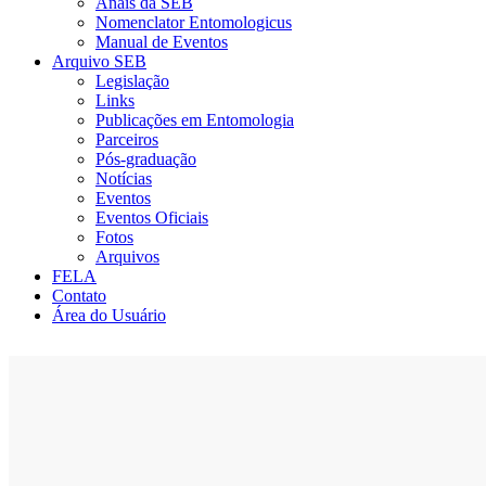
Anais da SEB
Nomenclator Entomologicus
Manual de Eventos
Arquivo SEB
Legislação
Links
Publicações em Entomologia
Parceiros
Pós-graduação
Notícias
Eventos
Eventos Oficiais
Fotos
Arquivos
FELA
Contato
Área do Usuário