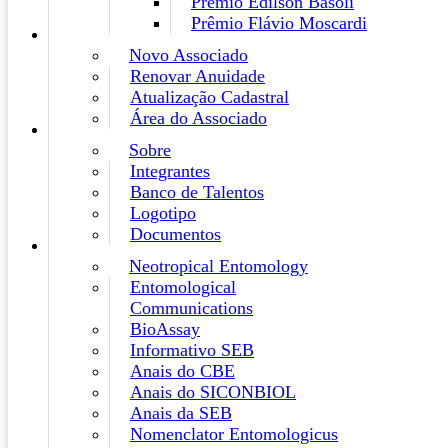
Prêmio Edilson Basoli
Prêmio Flávio Moscardi
Novo Associado
Renovar Anuidade
Atualização Cadastral
Área do Associado
Sobre
Integrantes
Banco de Talentos
Logotipo
Documentos
Neotropical Entomology
Entomological
Communications
BioAssay
Informativo SEB
Anais do CBE
Anais do SICONBIOL
Anais da SEB
Nomenclator Entomologicus