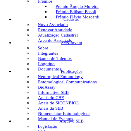
Prêmios
Prêmio Ângelo Moreira
Prêmio Edilson Basoli
Prêmio Flávio Moscardi
Cadastro
Novo Associado
Renovar Anuidade
Atualização Cadastral
Área do Associado
SEB Jovem
Sobre
Integrantes
Banco de Talentos
Logotipo
Documentos
Publicações
Neotropical Entomology
Entomological Communications
BioAssay
Informativo SEB
Anais do CBE
Anais do SICONBIOL
Anais da SEB
Nomenclator Entomologicus
Manual de Eventos
Arquivo SEB
Legislação