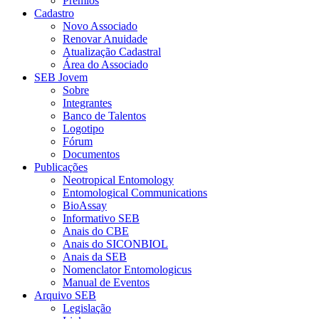
Prêmios
Cadastro
Novo Associado
Renovar Anuidade
Atualização Cadastral
Área do Associado
SEB Jovem
Sobre
Integrantes
Banco de Talentos
Logotipo
Fórum
Documentos
Publicações
Neotropical Entomology
Entomological Communications
BioAssay
Informativo SEB
Anais do CBE
Anais do SICONBIOL
Anais da SEB
Nomenclator Entomologicus
Manual de Eventos
Arquivo SEB
Legislação