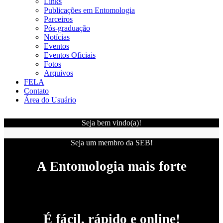
Links
Publicações em Entomologia
Parceiros
Pós-graduação
Notícias
Eventos
Eventos Oficiais
Fotos
Arquivos
FELA
Contato
Área do Usuário
Seja bem vindo(a)!
Seja um membro da SEB!
A Entomologia mais forte
É fácil, rápido e online!